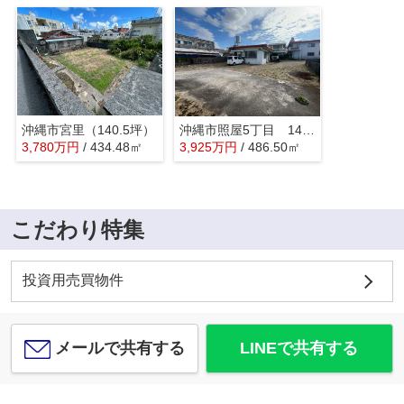
沖縄市宮里（140.5坪）
沖縄市照屋5丁目 147坪
3,780
万
円
/ 434.48㎡
3,925
万
円
/ 486.50㎡
こだわり特集
投資用売買物件
メールで共有する
LINEで共有する