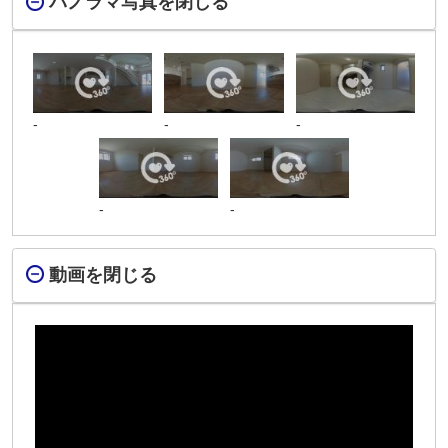
パノラマ写真を閉じる
-
-
-
-
-
動画を閉じる