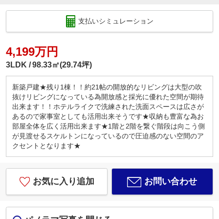
支払いシミュレーション
4,199万円
3LDK
98.33㎡(29.74坪)
新築戸建★残り1棟！！約21帖の開放的なリビングは大型の吹
抜けリビングになっている為開放感と採光に優れた空間が期待
出来ます！！ホテルライクで洗練された洗面スペースは広さが
あるので家事室としても活用出来そうです★収納も豊富な為お
部屋全体を広く活用出来ます★1階と2階を繋ぐ階段は向こう側
が見渡せるスケルトンになっているので圧迫感のない空間のア
クセントとなります★
お気に入り追加
お問い合わせ