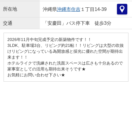
所在地
沖縄県
沖縄市
住吉
１丁目14-39
交通
「安慶田」バス停下車 徒歩3分
2026年11月中旬完成予定の新築物件です！！
3LDK、駐車場3台、リビング約21帖！！リビングは大型の吹抜
けリビングになっている為開放感と採光に優れた空間が期待出
来ます！！
ホテルライクで洗練された洗面スペースは広さも十分あるので
家事室としての活用も期待出来そうです★
お気軽にお問い合わせ下さい★