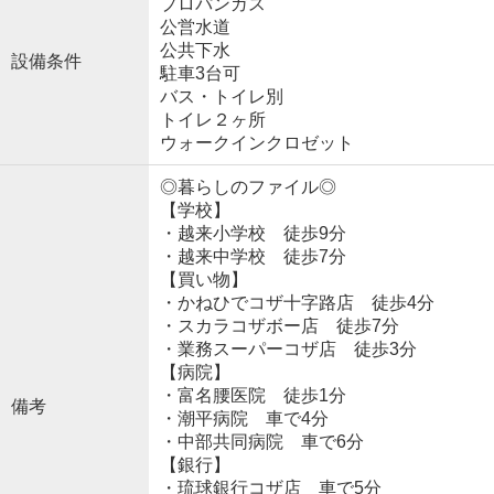
プロパンガス
公営水道
公共下水
設備条件
駐車3台可
バス・トイレ別
トイレ２ヶ所
ウォークインクロゼット
◎暮らしのファイル◎
【学校】
・越来小学校 徒歩9分
・越来中学校 徒歩7分
【買い物】
・かねひでコザ十字路店 徒歩4分
・スカラコザボー店 徒歩7分
・業務スーパーコザ店 徒歩3分
【病院】
・富名腰医院 徒歩1分
備考
・潮平病院 車で4分
・中部共同病院 車で6分
【銀行】
・琉球銀行コザ店 車で5分