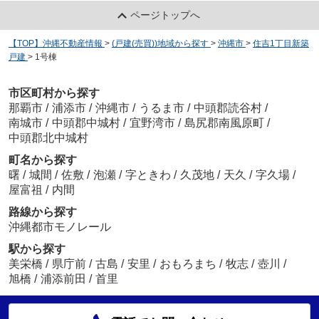
ページトップへ
【TOP】沖縄不動産情報
>
(戸建(売買))地域から探す
>
沖縄市
>
住吉1丁目新築
戸建
>
1号棟
市区町村から探す
那覇市
/
浦添市
/
沖縄市
/
うるま市
/
中頭郡読谷村
/
南城市
/
中頭郡中城村
/
宜野湾市
/
島尻郡南風原町
/
中頭郡北中城村
町名から探す
曙
/
城間
/
佐敷
/
泡瀬
/
字ときわ
/
久茂地
/
天久
/
字久場
/
屋富祖
/
内間
路線から探す
沖縄都市モノレール
駅から探す
美栄橋
/
県庁前
/
古島
/
安里
/
おもろまち
/
牧志
/
壺川
/
旭橋
/
浦添前田
/
首里