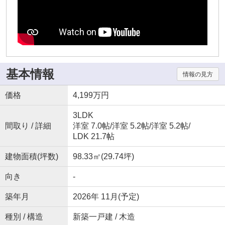
基本情報
情報の見方
価格
4,199万円
3LDK
間取り / 詳細
洋室 7.0帖
/
洋室 5.2帖
/
洋室 5.2帖
/
LDK 21.7帖
建物面積(坪数)
98.33㎡(29.74坪)
向き
-
築年月
2026年 11月(予定)
種別 / 構造
新築一戸建 / 木造