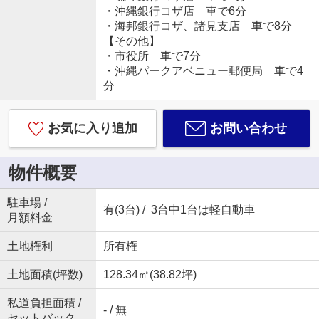
・沖縄銀行コザ店 車で6分
・海邦銀行コザ、諸見支店 車で8分
【その他】
・市役所 車で7分
・沖縄パークアベニュー郵便局 車で4
分
お気に入り追加
お問い合わせ
物件概要
駐車場 /
有(3台) / 3台中1台は軽自動車
月額料金
土地権利
所有権
土地面積(坪数)
128.34㎡(38.82坪)
私道負担面積 /
- / 無
セットバック