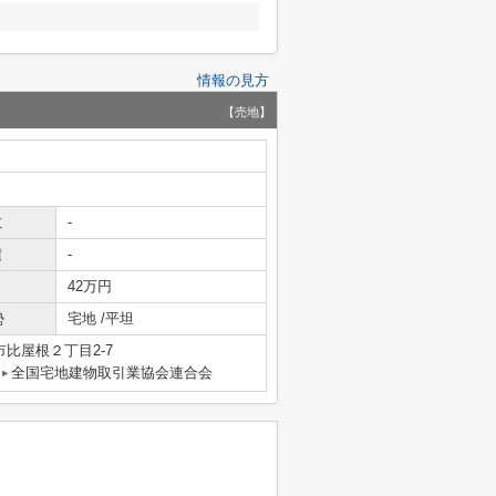
情報の見方
【売地】
数
-
積
-
42万円
勢
宅地 /平坦
比屋根２丁目2-7
全国宅地建物取引業協会連合会