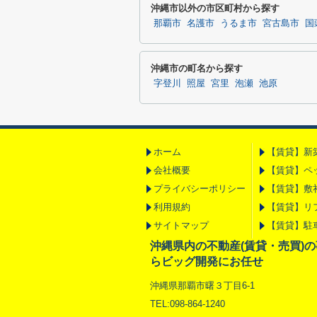
沖縄市以外の市区町村から探す
那覇市
名護市
うるま市
宮古島市
国
沖縄市の町名から探す
字登川
照屋
宮里
泡瀬
池原
ホーム
【賃貸】新
会社概要
【賃貸】ペ
プライバシーポリシー
【賃貸】敷
利用規約
【賃貸】リ
サイトマップ
【賃貸】駐
沖縄県内の不動産(賃貸・売買)
らビッグ開発にお任せ
沖縄県那覇市曙３丁目6-1
TEL:098-864-1240