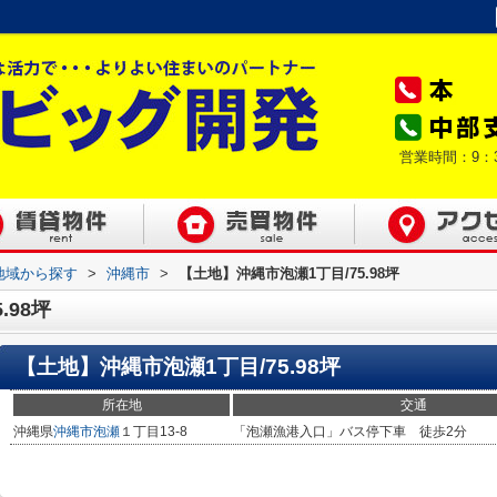
営業時間：9：
)地域から探す
>
沖縄市
>
【土地】沖縄市泡瀬1丁目/75.98坪
.98坪
【土地】沖縄市泡瀬1丁目/75.98坪
所在地
交通
沖縄県
沖縄市
泡瀬
１丁目13-8
「泡瀬漁港入口」バス停下車 徒歩2分