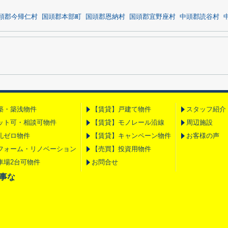
頭郡今帰仁村
国頭郡本部町
国頭郡恩納村
国頭郡宜野座村
中頭郡読谷村
築・築浅物件
【賃貸】戸建て物件
スタッフ紹介
ット可・相談可物件
【賃貸】モノレール沿線
周辺施設
礼ゼロ物件
【賃貸】キャンペーン物件
お客様の声
フォーム・リノベーション
【売買】投資用物件
車場2台可物件
お問合せ
の事な