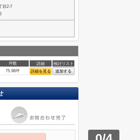
目2-7
日
坪数
詳細
検討リスト
75.98坪
詳細を見る
追加する
せ
0
/
4