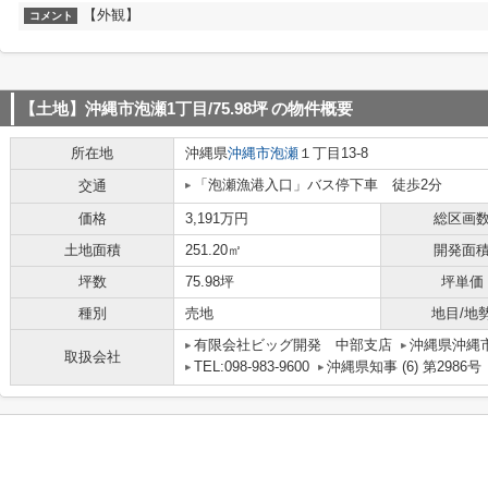
【外観】
コメント
【土地】沖縄市泡瀬1丁目/75.98坪
の物件概要
所在地
沖縄県
沖縄市
泡瀬
１丁目13-8
「泡瀬漁港入口」バス停下車 徒歩2分
交通
価格
3,191万円
総区画
土地面積
251.20㎡
開発面
坪数
75.98坪
坪単価
種別
売地
地目/地
有限会社ビッグ開発 中部支店
沖縄県沖縄市
取扱会社
TEL:098-983-9600
沖縄県知事 (6) 第2986号