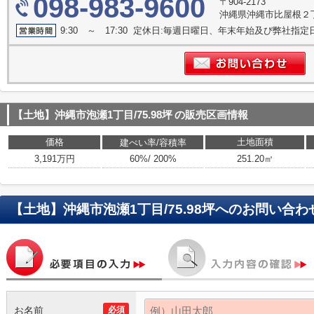
098-983-9600
〒904-2173
沖縄県沖縄市比屋根２丁
9:30 ～ 17:30 定休日:毎週日曜日、年末年始及び弊社指定
【土地】沖縄市泡瀬1丁目/75.98坪
の販売区画情報
価格
土地面積
建ぺい率/容積率
3,191万円
60%/ 200%
251.20㎡
【土地】沖縄市泡瀬1丁目/75.98坪
へのお問い合わ
お名前
必須