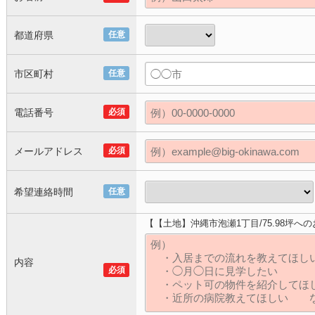
都道府県
任意
市区町村
任意
電話番号
必須
メールアドレス
必須
希望連絡時間
任意
【【土地】沖縄市泡瀬1丁目/75.98坪へ
内容
必須