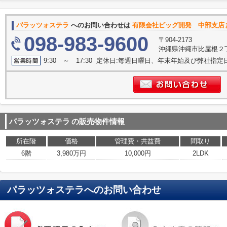
パラッツォステラ
へのお問い合わせは
有限会社ビッグ開発 中部支店
098-983-9600
〒904-2173
沖縄県沖縄市比屋根２丁
9:30 ～ 17:30 定休日:毎週日曜日、年末年始及び弊社指定
パラッツォステラ
の販売物件情報
所在階
価格
管理費・共益費
間取り
6階
3,980万円
10,000円
2LDK
パラッツォステラ
へのお問い合わせ