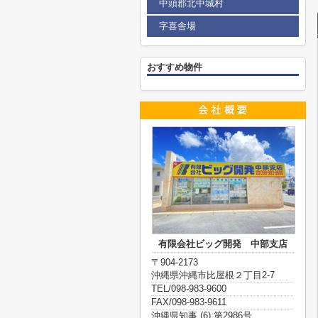
中頭郡北中城村
字喜舎場
おすすめ物件
有限会社ビッグ開発 中部支店
〒904-2173
沖縄県沖縄市比屋根２丁目2-7
TEL/098-983-9600
FAX/098-983-9611
沖縄県知事 (6) 第2986号