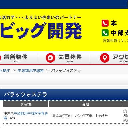
営業時間：9：
から探す
>
中頭郡北中城村
>
パラッツォステラ
パラッツォステラ
所在地
交通
築
沖縄県
中頭郡北中城村
字喜舎
「喜舎場(高速)」バス停下車 徒歩7分
8
場
1328-1
鉄