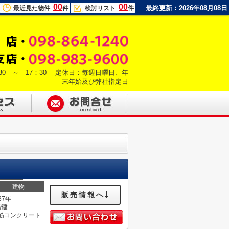
00
00
最終更新：2026年08月08日
最近見た物件
件
検討リスト
件
30 ～ 17：30 定休日：毎週日曜日、年
末年始及び弊社指定日
建物
販売情報へ
37年
階建
筋コンクリート