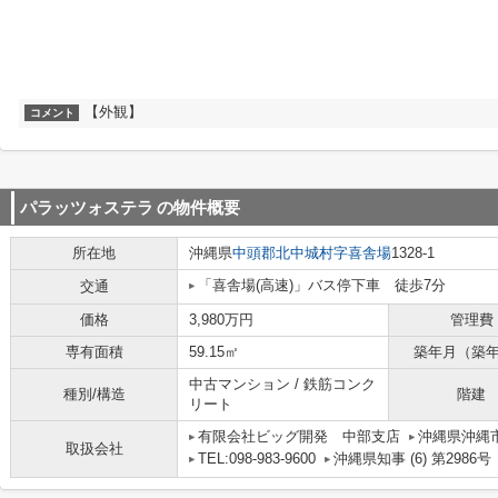
【外観】
コメント
パラッツォステラ
の物件概要
所在地
沖縄県
中頭郡北中城村
字喜舎場
1328-1
「喜舎場(高速)」バス停下車 徒歩7分
交通
価格
3,980万円
管理費
専有面積
59.15㎡
築年月（築
中古マンション / 鉄筋コンク
種別/構造
階建
リート
有限会社ビッグ開発 中部支店
沖縄県沖縄市
取扱会社
TEL:098-983-9600
沖縄県知事 (6) 第2986号