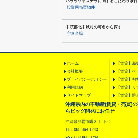
パラッツォステラに関するこだわり条件
投資用売買物件
中頭郡北中城村の町名から探す
字喜舎場
ホーム
【賃貸】新
会社概要
【賃貸】ペ
プライバシーポリシー
【賃貸】敷
利用規約
【賃貸】リ
サイトマップ
【賃貸】駐
沖縄県内の不動産(賃貸・売買)
らビッグ開発にお任せ
沖縄県那覇市曙３丁目6-1
TEL:098-864-1240
FAX:098-868-0734