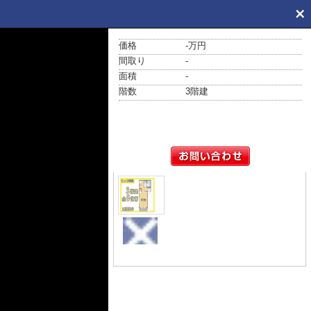
価格
-万円
間取り
-
面積
-
階数
3階建
外観