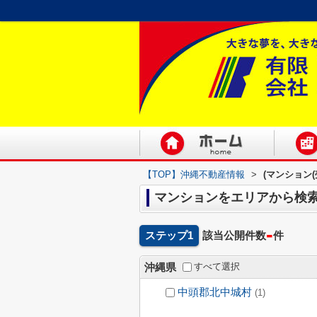
【TOP】沖縄不動産情報
>
(マンション
マンションをエリアから検索(
-
ステップ1
該当公開件数
件
すべて選択
沖縄県
中頭郡北中城村
(1)