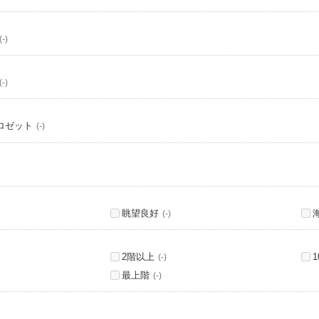
(-)
(-)
ロゼット
(-)
眺望良好
(-)
2階以上
(-)
最上階
(-)