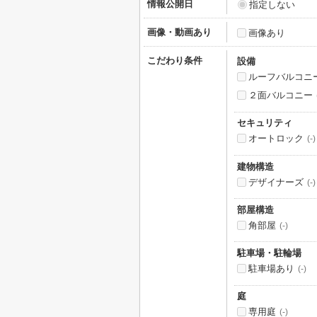
情報公開日
指定しない
画像・動画あり
画像あり
こだわり条件
設備
ルーフバルコニ
２面バルコニー
セキュリティ
オートロック
(-)
建物構造
デザイナーズ
(-)
部屋構造
角部屋
(-)
駐車場・駐輪場
駐車場あり
(-)
庭
専用庭
(-)