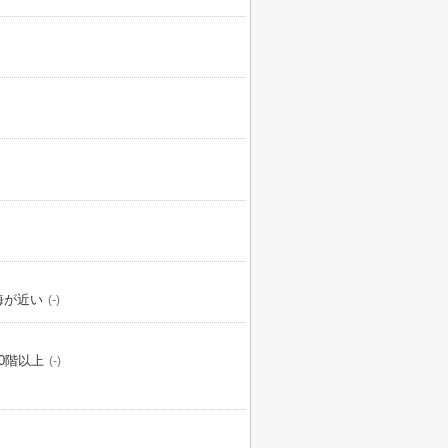
海が近い
(-)
10階以上
(-)