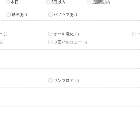
本日
3日以内
1週間以内
動画あり
パノラマあり
ー
オール電化
(-)
(-)
３面バルコニー
(-)
(-)
ワンフロア
(-)