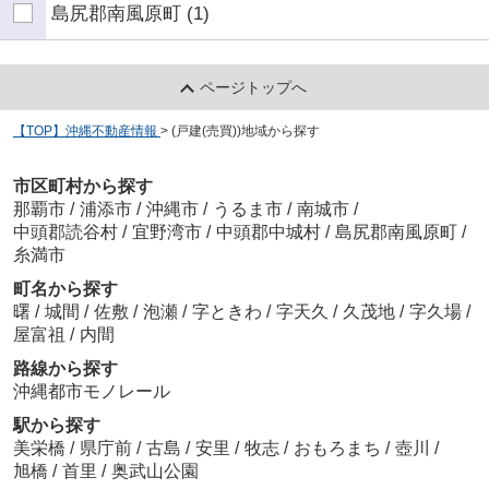
島尻郡南風原町
(1)
ページトップへ
【TOP】沖縄不動産情報
>
(戸建(売買))地域から探す
市区町村から探す
那覇市
/
浦添市
/
沖縄市
/
うるま市
/
南城市
/
中頭郡読谷村
/
宜野湾市
/
中頭郡中城村
/
島尻郡南風原町
/
糸満市
町名から探す
曙
/
城間
/
佐敷
/
泡瀬
/
字ときわ
/
字天久
/
久茂地
/
字久場
/
屋富祖
/
内間
路線から探す
沖縄都市モノレール
駅から探す
美栄橋
/
県庁前
/
古島
/
安里
/
牧志
/
おもろまち
/
壺川
/
旭橋
/
首里
/
奥武山公園