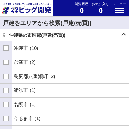
閲覧履歴
お気に入り
メニュー
0
0
戸建をエリアから検索(戸建(売買))
沖縄県の市区郡(戸建(売買))
沖縄市
(10)
糸満市
(2)
島尻郡八重瀬町
(2)
浦添市
(1)
名護市
(1)
うるま市
(1)