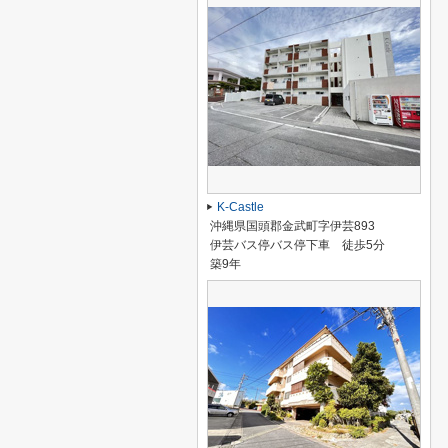
K-Castle
沖縄県国頭郡金武町字伊芸893
伊芸バス停バス停下車 徒歩5分
築9年