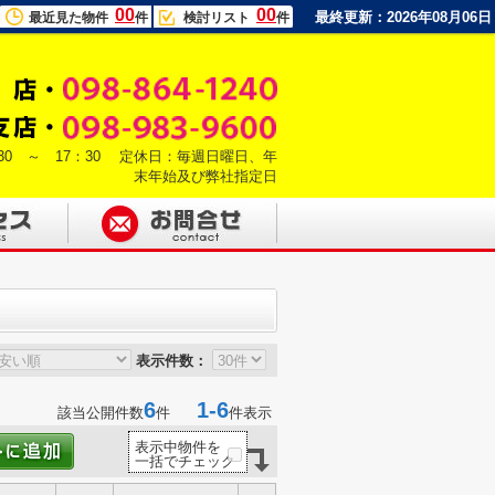
00
00
最終更新：2026年08月06日
最近見た物件
件
検討リスト
件
30 ～ 17：30 定休日：毎週日曜日、年
末年始及び弊社指定日
表示件数：
6
1-6
該当公開件数
件
件表示
表示中物件を
一括でチェック