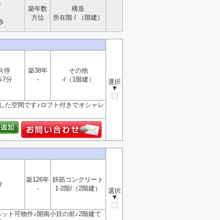
歩
築年数
構造
方位
所在階 / （階建）
歩
ス停
築38年
その他
歩7分
-
-/（1階建）
選択
▼
した空間です♪ロフト付きでオシャレ
築126年
鉄筋コンクリート
分
-
1-2階/（2階建）
選択
▼
ット可物件♪開南小目の前♪2階建て