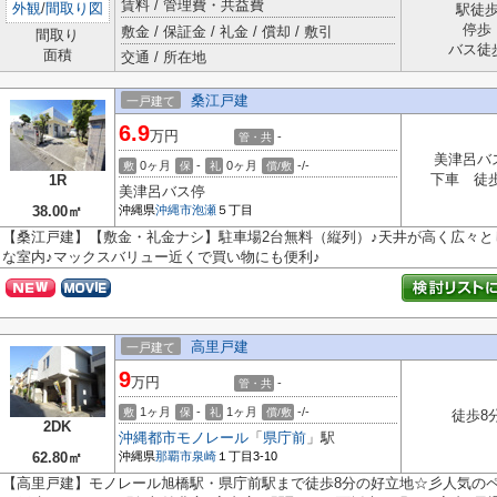
賃料 / 管理費・共益費
外観
/
間取り図
駅徒
停歩
敷金 / 保証金 / 礼金 / 償却 / 敷引
間取り
バス徒
面積
交通 / 所在地
桑江戸建
一戸建て
6.9
万円
-
管・共
美津呂バ
0ヶ月
-
0ヶ月
-/-
敷
保
礼
償/敷
下車 徒
1R
美津呂バス停
38.00㎡
沖縄県
沖縄市
泡瀬
５丁目
【桑江戸建】【敷金・礼金ナシ】駐車場2台無料（縦列）♪天井が高く広々と
な室内♪マックスバリュー近くで買い物にも便利♪
高里戸建
一戸建て
9
万円
-
管・共
1ヶ月
-
1ヶ月
-/-
敷
保
礼
償/敷
徒歩8
2DK
沖縄都市モノレール
「
県庁前
」駅
62.80㎡
沖縄県
那覇市
泉崎
１丁目3-10
【高里戸建】モノレール旭橋駅・県庁前駅まで徒歩8分の好立地☆彡人気のペ