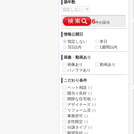
築年数
6
件が該当
情報公開日
指定しない
本日
3日以内
1週間以内
画像・動画あり
画像あり
動画あり
パノラマあり
こだわり条件
ペット相談
(-)
陽当り良好
(-)
閑静な住宅地
(-)
デザイナーズ
(-)
リフォーム済
(-)
事務所可
(-)
女性限定
(-)
分譲タイプ
(-)
眺望良好
(-)