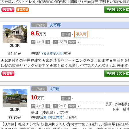
の戸建♪バストイレ別♪収納豊富♪室内広々間取り♪三面採光で明るい室内♪風通し
友寄邸
一戸建て
9.5
万円
即入可
-
管・共
1ヶ月
-
0万円
-/-
敷
保
礼
償/敷
2LDK
-
54.54㎡
沖縄県
うるま市
字大田
562-9
★お庭付きの平屋戸建て★家庭菜園やガーデニングを楽しめます★生活音を
15帖の縦長リビングが魅力的★窓も多く風通しや空気の入れ替えも出来ます
U戸建
一戸建て
10
万円
-
管・共
長田（沖縄県
1ヶ月
-
0ヶ月
-/-
敷
保
礼
償/敷
下車 徒
3LDK
長田（沖縄県）バス停
77.70㎡
沖縄県
宜野湾市
宜野湾
１丁目9-15
【U戸建】礼金ナシで初期費用抑えたい方おすすめ☆彡嬉しい駐車場1台無料