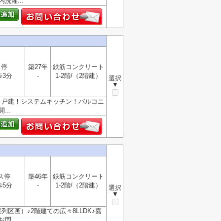
洗濯...
ス停
築27年
鉄筋コンクリート
歩3分
-
1-2階/（2階建）
選択
▼
々戸建！システムキッチン！バルコニ
..
ス停
築46年
鉄筋コンクリート
歩5分
-
1-2階/（2階建）
選択
▼
区画）♪2階建ての広々8LLDK♪嘉
...