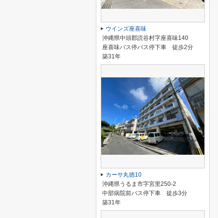
ウインズ座喜味
沖縄県中頭郡読谷村字座喜味140
座喜味バス停バス停下車 徒歩2分
築31年
カーサ丸徳10
沖縄県うるま市字宮里250-2
中部病院前バス停下車 徒歩3分
築31年