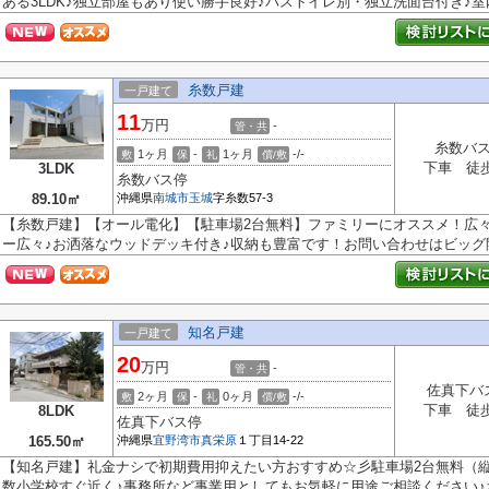
ある3LDK♪独立部屋もあり使い勝手良好♪バストイレ別・独立洗面台付き♪室内
糸数戸建
一戸建て
11
万円
-
管・共
糸数バ
1ヶ月
-
1ヶ月
-/-
敷
保
礼
償/敷
下車 徒
3LDK
糸数バス停
89.10㎡
沖縄県
南城市
玉城
字糸数57-3
【糸数戸建】【オール電化】【駐車場2台無料】ファミリーにオススメ！広
ー広々♪お洒落なウッドデッキ付き♪収納も豊富です！お問い合わせはビッグ開.
知名戸建
一戸建て
20
万円
-
管・共
佐真下バ
2ヶ月
-
0ヶ月
-/-
敷
保
礼
償/敷
下車 徒
8LDK
佐真下バス停
165.50㎡
沖縄県
宜野湾市
真栄原
１丁目14-22
【知名戸建】礼金ナシで初期費用抑えたい方おすすめ☆彡駐車場2台無料（縦列
数小学校すぐ近く♪事務所など事業用としてもお気軽に用途ご相談ください♪お問