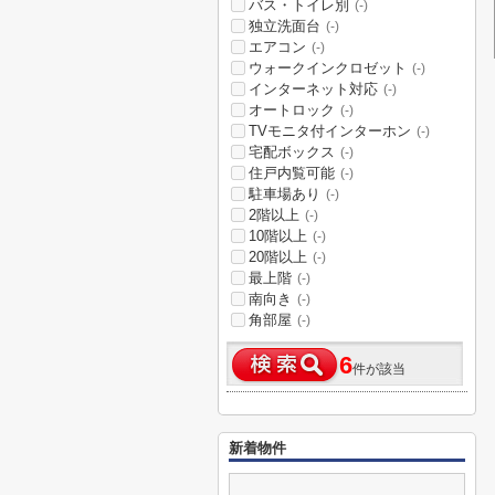
バス・トイレ別
(-)
独立洗面台
(-)
エアコン
(-)
ウォークインクロゼット
(-)
インターネット対応
(-)
オートロック
(-)
TVモニタ付インターホン
(-)
宅配ボックス
(-)
住戸内覧可能
(-)
駐車場あり
(-)
2階以上
(-)
10階以上
(-)
20階以上
(-)
最上階
(-)
南向き
(-)
角部屋
(-)
6
件が該当
新着物件