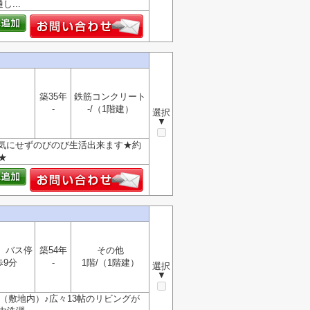
...
築35年
鉄筋コンクリート
-
-/（1階建）
選択
▼
気にせずのびのび生活出来ます★約
★
）バス停
築54年
その他
歩9分
-
1階/（1階建）
選択
▼
（敷地内）♪広々13帖のリビングが