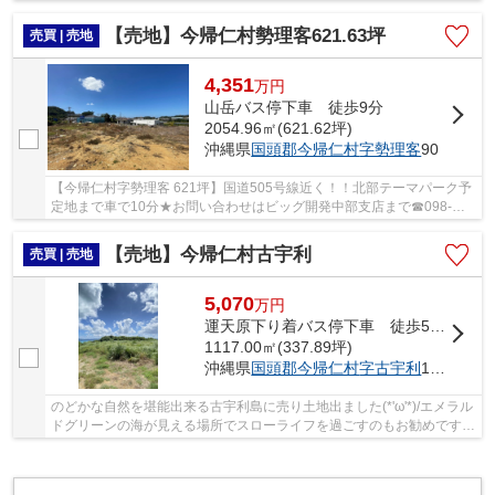
【売地】今帰仁村勢理客621.63坪
売買 | 売地
4,351
万
円
山岳バス停下車 徒歩9分
2054.96㎡(621.62坪)
沖縄県
国頭郡今帰仁村
字勢理客
90
【今帰仁村字勢理客 621坪】国道505号線近く！！北部テーマパーク予
定地まで車で10分★お問い合わせはビッグ開発中部支店まで☎098-
983-9600☎
【売地】今帰仁村古宇利
売買 | 売地
5,070
万
円
運天原下り着バス停下車 徒歩54分
1117.00㎡(337.89坪)
沖縄県
国頭郡今帰仁村
字古宇利
1028
のどかな自然を堪能出来る古宇利島に売り土地出ました(*'ω'*)/エメラル
ドグリーンの海が見える場所でスローライフを過ごすのもお勧めです
(´▽｀*)★