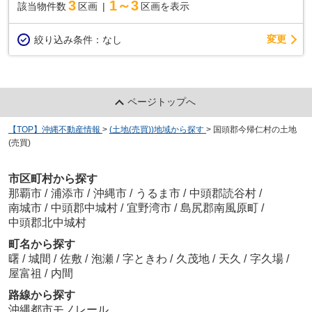
3
1～3
該当物件数
区画
区画を表示
変更
絞り込み条件：
なし
ページトップへ
【TOP】沖縄不動産情報
>
(土地(売買))地域から探す
>
国頭郡今帰仁村の土地
(売買)
市区町村から探す
那覇市
/
浦添市
/
沖縄市
/
うるま市
/
中頭郡読谷村
/
南城市
/
中頭郡中城村
/
宜野湾市
/
島尻郡南風原町
/
中頭郡北中城村
町名から探す
曙
/
城間
/
佐敷
/
泡瀬
/
字ときわ
/
久茂地
/
天久
/
字久場
/
屋富祖
/
内間
路線から探す
沖縄都市モノレール