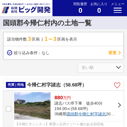
閲覧履歴
お気に入り
メニュー
0
0
国頭郡今帰仁村内の土地一覧
3
1～3
該当物件数
区画
区画を表示
変更
絞り込み条件：
なし
今帰仁村字諸志（58.68坪）
売買 | 売地
880
万
円
諸志バス停下車 徒歩40分
194.00㎡(58.68坪)
沖縄県
国頭郡今帰仁村
字諸志
2031-228
【今帰仁サンシティ】希望ヶ丘内リゾート感のある別荘地