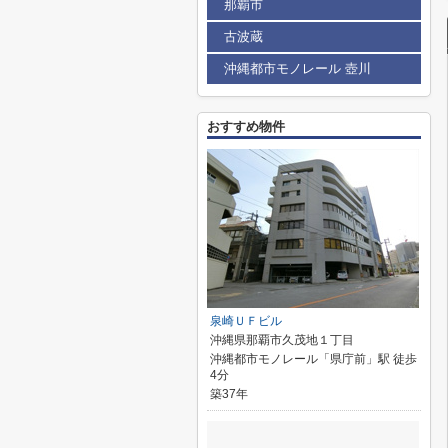
那覇市
古波蔵
沖縄都市モノレール 壺川
おすすめ物件
泉崎ＵＦビル
沖縄県那覇市久茂地１丁目
沖縄都市モノレール「県庁前」駅 徒歩
4分
築37年