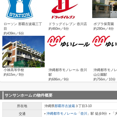
ローソン 那覇古波蔵三丁
ドラッグイレブン 壺川店
ポプラ保育園
目
約460m／6分
約280m／4分
約439m／6分
小禄高等学校
沖縄都市モノレール 壺川
沖縄都市モノレ
約615m／8分
駅
山公園駅
約686m／9分
約756m／10分
サンサンホーム
の物件概要
所在地
沖縄県
那覇市
古波蔵
３丁目3-10
沖縄都市モノレール
「
壺川
」駅 徒歩9分
「
交通