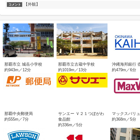
【外観】
コメント
那覇市立 城岳小学校
那覇市立古蔵中学校
沖縄海邦銀行 
約943m／12分
約1019m／13分
約479m／6分
那覇中央郵便局
サンエー Ｖ２１つぼがわ
マックスバリ
約555m／7分
食品館
約368m／5分
約336m／5分