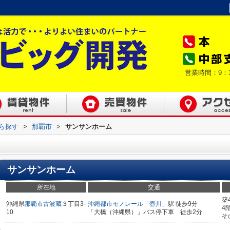
営業時間：9：
から探す
>
那覇市
>
サンサンホーム
サンサンホーム
所在地
交通
築
沖縄県
那覇市
古波蔵
３丁目3-
沖縄都市モノレール
「
壺川
」駅 徒歩9分
4
10
「大橋（沖縄県）」バス停下車 徒歩2分
そ