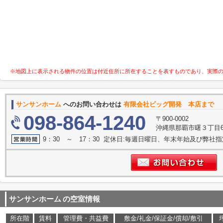
※地図上に表示される物件の位置は付近住所に所在することを表すものであり、実際
サンサンホーム
へのお問い合わせは
有限会社ビッグ開発 本店まで
098-864-1240
〒900-0002
沖縄県那覇市曙３丁目6
9：30 ～ 17：30 定休日:毎週日曜日、年末年始及び弊社
サンサンホーム
の空室情報
所在階
賃料
管理費・共益費
敷金/礼金/保証金/償却/敷引