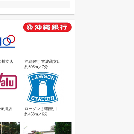
壺川支店
沖縄銀行 古波蔵支店
約506m／7分
ュ壷川店
ローソン 那覇壺川
約458m／6分