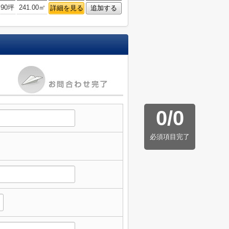
.90坪
241.00㎡
詳細を見る
追加する
0
/
0
必須項目完了