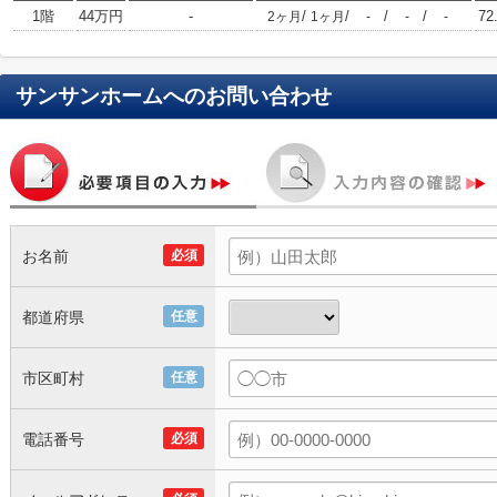
1階
44万円
-
/
/
/
/
72
2ヶ月
1ヶ月
-
-
-
サンサンホーム
へのお問い合わせ
お名前
必須
都道府県
任意
市区町村
任意
電話番号
必須