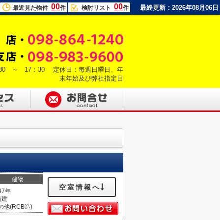
00
00
最終更新：2026年08月06日
最近見た物件
件
検討リスト
件
30 ～ 17：30 定休日：毎週日曜日、年
末年始及び弊社指定日
建物
空室情報へ
47年
階建
の他(RCB造)