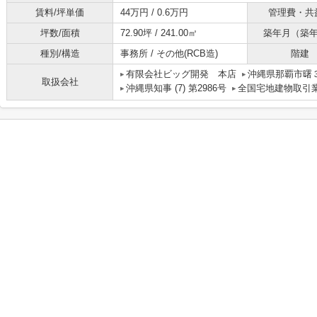
賃料/坪単価
44万円 / 0.6万円
管理費・共
坪数/面積
72.90坪 / 241.00㎡
築年月（築
種別/構造
事務所 / その他(RCB造)
階建
有限会社ビッグ開発 本店
沖縄県那覇市曙３
取扱会社
沖縄県知事 (7) 第2986号
全国宅地建物取引