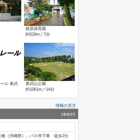
鏡原保育園
約529m／7分
ール 奥武
奥武山公園
約1061m／14分
情報の見方
【事務所】
大橋（沖縄県）」バス停下車 徒歩2分