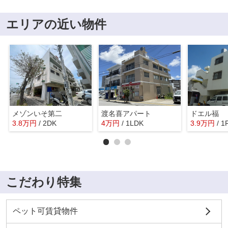
エリアの近い物件
メゾンいそ第二
渡名喜アパート
ドエル福
3.8
万
円
/ 2DK
4
万
円
/ 1LDK
3.9
万
円
/ 1
こだわり特集
ペット可賃貸物件