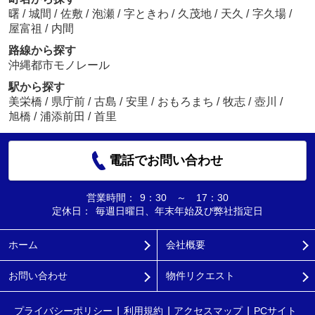
曙
/
城間
/
佐敷
/
泡瀬
/
字ときわ
/
久茂地
/
天久
/
字久場
/
屋富祖
/
内間
路線から探す
沖縄都市モノレール
駅から探す
美栄橋
/
県庁前
/
古島
/
安里
/
おもろまち
/
牧志
/
壺川
/
旭橋
/
浦添前田
/
首里
電話でお問い合わせ
営業時間：
9：30 ～ 17：30
定休日：
毎週日曜日、年末年始及び弊社指定日
ホーム
会社概要
お問い合わせ
物件リクエスト
プライバシーポリシー
利用規約
アクセスマップ
PCサイト