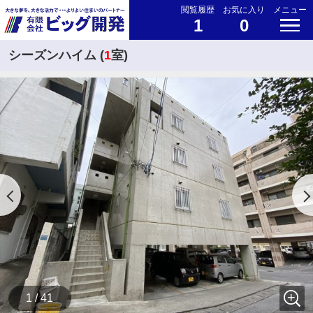
閲覧履歴
お気に入り
メニュー
1
0
シーズンハイム (
1
室)
1 / 41