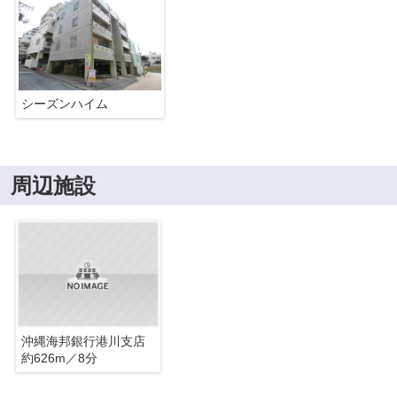
シーズンハイム
周辺施設
沖縄海邦銀行港川支店
約626m／8分