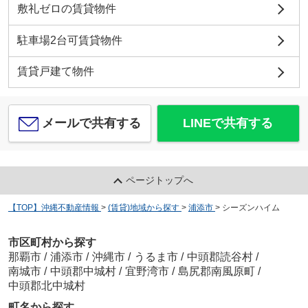
敷礼ゼロの賃貸物件
駐車場2台可賃貸物件
賃貸戸建て物件
メールで共有する
LINEで共有する
ページトップへ
【TOP】沖縄不動産情報
>
(賃貸)地域から探す
>
浦添市
>
シーズンハイム
市区町村から探す
那覇市
/
浦添市
/
沖縄市
/
うるま市
/
中頭郡読谷村
/
南城市
/
中頭郡中城村
/
宜野湾市
/
島尻郡南風原町
/
中頭郡北中城村
町名から探す