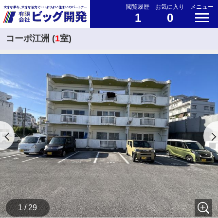
閲覧履歴
お気に入り
メニュー
1
0
コーポ江洲 (
1
室)
1 / 29