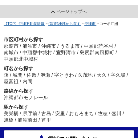
ページトップへ
【TOP】沖縄不動産情報
>
(賃貸)地域から探す
>
沖縄市
>
コーポ江洲
市区町村から探す
那覇市
/
浦添市
/
沖縄市
/
うるま市
/
中頭郡読谷村
/
南城市
/
中頭郡中城村
/
宜野湾市
/
島尻郡南風原町
/
中頭郡北中城村
町名から探す
曙
/
城間
/
佐敷
/
泡瀬
/
字ときわ
/
久茂地
/
天久
/
字久場
/
屋富祖
/
内間
路線から探す
沖縄都市モノレール
駅から探す
美栄橋
/
県庁前
/
古島
/
安里
/
おもろまち
/
牧志
/
壺川
/
旭橋
/
浦添前田
/
首里