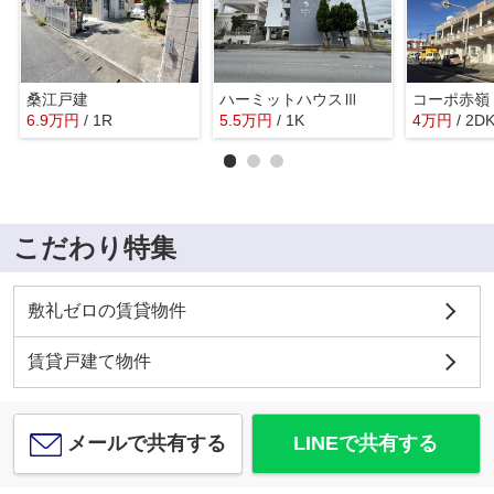
桑江戸建
ハーミットハウスⅢ
コーポ赤嶺
6.9
万
円
/ 1R
5.5
万
円
/ 1K
4
万
円
/ 2D
こだわり特集
敷礼ゼロの賃貸物件
賃貸戸建て物件
メールで共有する
LINEで共有する