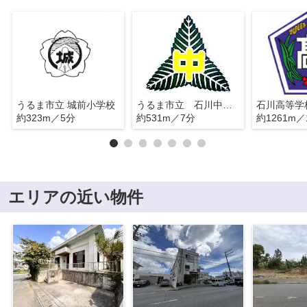
うるま市立 城前小学校
うるま市立 石川中学校
石川高等学
約323m／5分
約531m／7分
約1261m／
エリアの近い物件