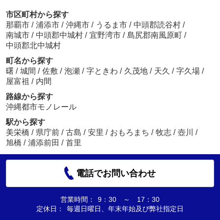
市区町村から探す
那覇市
/
浦添市
/
沖縄市
/
うるま市
/
中頭郡読谷村
/
南城市
/
中頭郡中城村
/
宜野湾市
/
島尻郡南風原町
/
中頭郡北中城村
町名から探す
曙
/
城間
/
佐敷
/
泡瀬
/
字ときわ
/
久茂地
/
天久
/
字久場
/
屋富祖
/
内間
路線から探す
沖縄都市モノレール
駅から探す
美栄橋
/
県庁前
/
古島
/
安里
/
おもろまち
/
牧志
/
壺川
/
旭橋
/
浦添前田
/
首里
電話でお問い合わせ
営業時間：
9：30 ～ 17：30
定休日：
毎週日曜日、年末年始及び弊社指定日