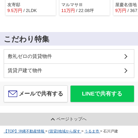
友寄邸
マルマサⅢ
屋慶名借地
9.5
万
円
/ 2LDK
11
万
円
/ 22.08坪
9
万
円
/ 36
こだわり特集
敷礼ゼロの賃貸物件
賃貸戸建て物件
メールで共有する
LINEで共有する
ページトップへ
【TOP】沖縄不動産情報
>
(賃貸)地域から探す
>
うるま市
>
石川戸建