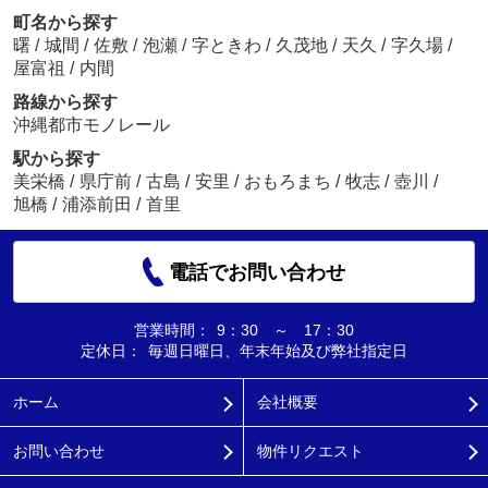
町名から探す
曙
/
城間
/
佐敷
/
泡瀬
/
字ときわ
/
久茂地
/
天久
/
字久場
/
屋富祖
/
内間
路線から探す
沖縄都市モノレール
駅から探す
美栄橋
/
県庁前
/
古島
/
安里
/
おもろまち
/
牧志
/
壺川
/
旭橋
/
浦添前田
/
首里
電話でお問い合わせ
営業時間：
9：30 ～ 17：30
定休日：
毎週日曜日、年末年始及び弊社指定日
ホーム
会社概要
お問い合わせ
物件リクエスト