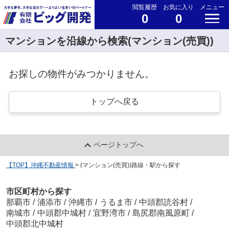
閲覧履歴
お気に入り
メニュー
0
0
マンションを沿線から検索(マンション(売買))
お探しの物件がみつかりません。
トップへ戻る
ページトップへ
【TOP】沖縄不動産情報
>
(マンション(売買))路線・駅から探す
市区町村から探す
那覇市
/
浦添市
/
沖縄市
/
うるま市
/
中頭郡読谷村
/
南城市
/
中頭郡中城村
/
宜野湾市
/
島尻郡南風原町
/
中頭郡北中城村