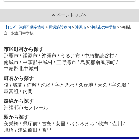
ページトップへ
【TOP】沖縄不動産情報
>
周辺施設案内
>
沖縄市
>
沖縄市の中学校
>
沖縄市
立 安慶田中学校
市区町村から探す
那覇市
/
浦添市
/
沖縄市
/
うるま市
/
中頭郡読谷村
/
南城市
/
中頭郡中城村
/
宜野湾市
/
島尻郡南風原町
/
中頭郡北中城村
町名から探す
曙
/
城間
/
佐敷
/
泡瀬
/
字ときわ
/
久茂地
/
天久
/
字久場
/
屋富祖
/
内間
路線から探す
沖縄都市モノレール
駅から探す
美栄橋
/
県庁前
/
古島
/
安里
/
おもろまち
/
牧志
/
壺川
/
旭橋
/
浦添前田
/
首里