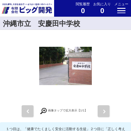
閲覧履歴
お気に入り
メニュー
0
0
沖縄市立 安慶田中学校
前
次
画像タップで拡大表示【
1
/1】
１つ目は、「健康でたくましく安全に活動する生徒」２つ目に「正しく考え