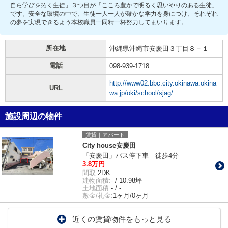
自ら学びを拓く生徒」３つ目が「こころ豊かで明るく思いやりのある生徒」
です。安全な環境の中で、生徒一人一人が確かな学力を身につけ、それぞれ
の夢を実現できるよう本校職員一同精一杯努力してまいります。
所在地
沖縄県沖縄市安慶田３丁目８－１
電話
098-939-1718
http://www02.bbc.city.okinawa.okina
URL
wa.jp/oki/school/sjag/
施設周辺の物件
賃貸｜アパート
City house安慶田
「安慶田」バス停下車 徒歩4分
3.8万円
間取:
2DK
建物面積:
- / 10.98坪
土地面積:
- / -
敷金/礼金:
1ヶ月/0ヶ月
近くの賃貸物件をもっと見る