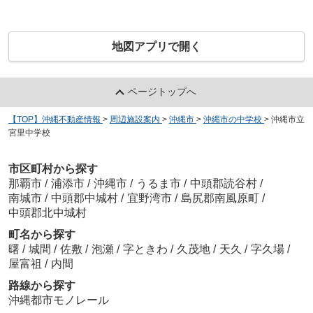
地図アプリで開く
ページトップへ
【TOP】沖縄不動産情報
>
周辺施設案内
>
沖縄市
>
沖縄市の中学校
>
沖縄市立
宮里中学校
市区町村から探す
那覇市
/
浦添市
/
沖縄市
/
うるま市
/
中頭郡読谷村
/
南城市
/
中頭郡中城村
/
宜野湾市
/
島尻郡南風原町
/
中頭郡北中城村
町名から探す
曙
/
城間
/
佐敷
/
泡瀬
/
字ときわ
/
久茂地
/
天久
/
字久場
/
屋富祖
/
内間
路線から探す
沖縄都市モノレール