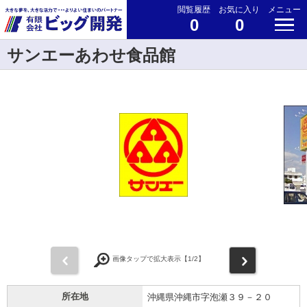
閲覧履歴
お気に入り
メニュー
0
0
サンエーあわせ食品館
前
次
画像タップで拡大表示【
1
/2】
所在地
沖縄県沖縄市字泡瀬３９－２０