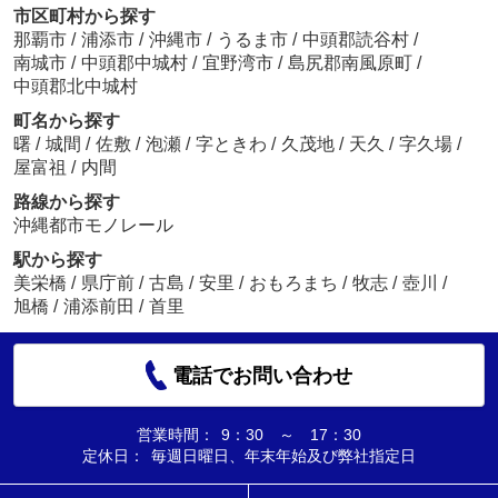
市区町村から探す
那覇市
/
浦添市
/
沖縄市
/
うるま市
/
中頭郡読谷村
/
南城市
/
中頭郡中城村
/
宜野湾市
/
島尻郡南風原町
/
中頭郡北中城村
町名から探す
曙
/
城間
/
佐敷
/
泡瀬
/
字ときわ
/
久茂地
/
天久
/
字久場
/
屋富祖
/
内間
路線から探す
沖縄都市モノレール
駅から探す
美栄橋
/
県庁前
/
古島
/
安里
/
おもろまち
/
牧志
/
壺川
/
旭橋
/
浦添前田
/
首里
電話でお問い合わせ
営業時間：
9：30 ～ 17：30
定休日：
毎週日曜日、年末年始及び弊社指定日