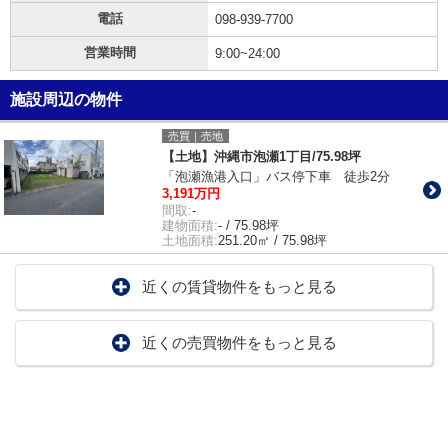
電話
098-939-7700
営業時間
9:00~24:00
施設周辺の物件
売買｜売地
【土地】沖縄市泡瀬1丁目/75.98坪
「泡瀬漁港入口」バス停下車 徒歩2分
3,191万円
間取:
-
建物面積:
- / 75.98坪
土地面積:
251.20㎡ / 75.98坪
近くの賃貸物件をもっと見る
近くの売買物件をもっと見る