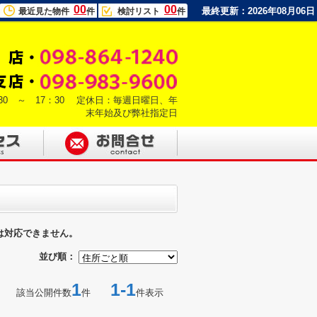
00
00
最終更新：2026年08月06日
最近見た物件
件
検討リスト
件
30 ～ 17：30 定休日：毎週日曜日、年
末年始及び弊社指定日
は対応できません。
並び順：
1
1-1
該当公開件数
件
件表示