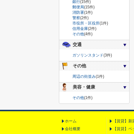
銀行
(15件)
郵便局
(15件)
消防署
(1件)
警察
(2件)
市役所・区役所
(1件)
信用金庫
(2件)
その他
(4件)
交通
ガソリンスタンド
(3件)
その他
周辺の街並み
(1件)
美容・健康
その他
(1件)
ホーム
【賃貸】新
会社概要
【賃貸】ペ