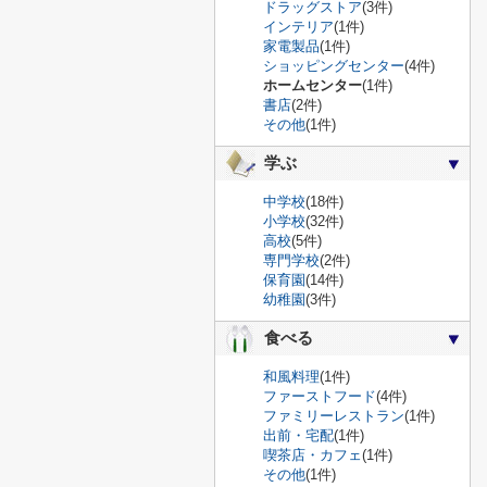
ドラッグストア
(3件)
インテリア
(1件)
家電製品
(1件)
ショッピングセンター
(4件)
ホームセンター
(1件)
書店
(2件)
その他
(1件)
学ぶ
中学校
(18件)
小学校
(32件)
高校
(5件)
専門学校
(2件)
保育園
(14件)
幼稚園
(3件)
食べる
和風料理
(1件)
ファーストフード
(4件)
ファミリーレストラン
(1件)
出前・宅配
(1件)
喫茶店・カフェ
(1件)
その他
(1件)