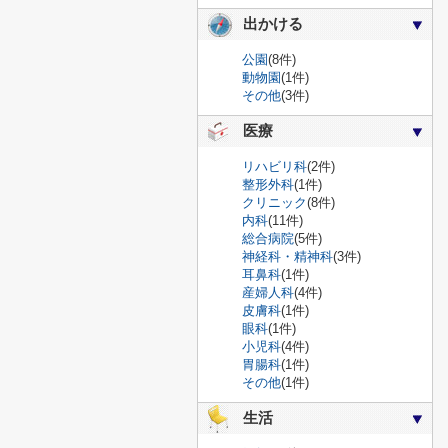
出かける
公園
(8件)
動物園
(1件)
その他
(3件)
医療
リハビリ科
(2件)
整形外科
(1件)
クリニック
(8件)
内科
(11件)
総合病院
(5件)
神経科・精神科
(3件)
耳鼻科
(1件)
産婦人科
(4件)
皮膚科
(1件)
眼科
(1件)
小児科
(4件)
胃腸科
(1件)
その他
(1件)
生活