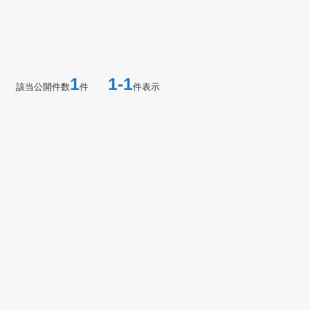
1
1-1
該当公開件数
件
件表示