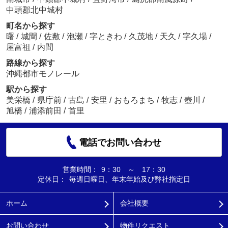
中頭郡北中城村
町名から探す
曙
/
城間
/
佐敷
/
泡瀬
/
字ときわ
/
久茂地
/
天久
/
字久場
/
屋富祖
/
内間
路線から探す
沖縄都市モノレール
駅から探す
美栄橋
/
県庁前
/
古島
/
安里
/
おもろまち
/
牧志
/
壺川
/
旭橋
/
浦添前田
/
首里
電話でお問い合わせ
営業時間：
9：30 ～ 17：30
定休日：
毎週日曜日、年末年始及び弊社指定日
ホーム
会社概要
お問い合わせ
物件リクエスト