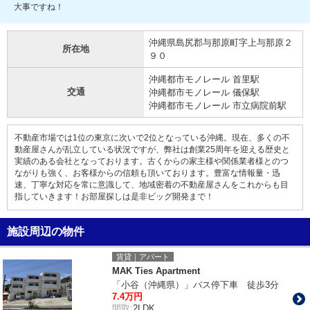
大事ですね！
沖縄県島尻郡与那原町字上与那原２
所在地
９０
沖縄都市モノレール 首里駅
交通
沖縄都市モノレール 儀保駅
沖縄都市モノレール 市立病院前駅
不動産市場では1位の東京に次いで2位となっている沖縄。現在、多くの不
動産屋さんが乱立している状況ですが、弊社は創業25周年を迎える歴史と
実績のある会社となっております。古くからの家主様や関係業者様とのつ
ながりも強く、お客様からの信頼も頂いております。豊富な情報量・迅
速、丁寧な対応を常に意識して、地域密着の不動産屋さんをこれからも目
指していきます！お部屋探しは是非ビッグ開発まで！
施設周辺の物件
賃貸｜アパート
MAK Ties Apartment
「小谷（沖縄県）」バス停下車 徒歩3分
7.4万円
間取:
2LDK