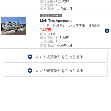
建物面積:
- / 15.42坪
土地面積:
- / -
敷金/礼金:
1ヶ月/0ヶ月
賃貸｜アパート
MAK Ties Apartment
「小谷（沖縄県）」バス停下車 徒歩3分
7.6万円
間取:
2LDK
建物面積:
- / 15.42坪
土地面積:
- / -
敷金/礼金:
1ヶ月/0ヶ月
近くの賃貸物件をもっと見る
近くの売買物件をもっと見る