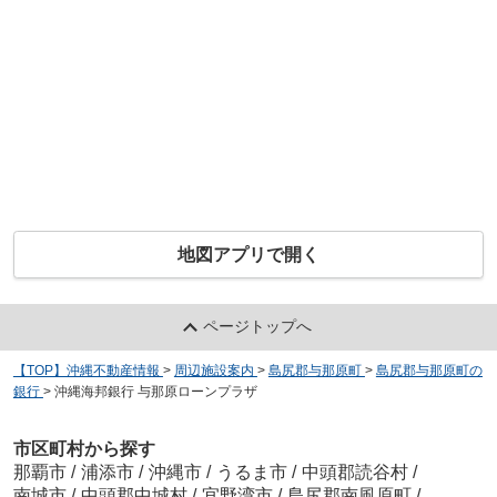
地図アプリで開く
ページトップへ
【TOP】沖縄不動産情報
>
周辺施設案内
>
島尻郡与那原町
>
島尻郡与那原町の
銀行
>
沖縄海邦銀行 与那原ローンプラザ
市区町村から探す
那覇市
/
浦添市
/
沖縄市
/
うるま市
/
中頭郡読谷村
/
南城市
/
中頭郡中城村
/
宜野湾市
/
島尻郡南風原町
/