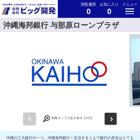
閲覧履歴
お気に入り
メニュー
0
0
沖縄海邦銀行 与那原ローンプラザ
前
次
画像タップで拡大表示【
1
/5】
沖縄の三大銀行の一つ、沖縄海邦銀行！生活するうえで銀行の存在はとても