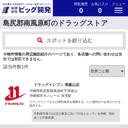
閲覧履歴
お気に入り
メニュー
0
0
島尻郡南風原町のドラッグストア
スポットを絞り込む
※物件情報の周辺施設紹介のページであり、各店舗への問い合わせは当
社では対応できません。
該当件数
1
件
ドラッグイレブン 津嘉山店
沖縄県島尻郡南風原町字津嘉山
沖縄都市モノレール 首里駅
ドラッグストアおよび調剤薬局を展開する。ただ便利さやお得さだけを
提供する...
不動産市場では1位の東京に次いで2位となっている沖縄。現在、
多くの不動産屋...