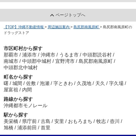
ページトップへ
【TOP】沖縄不動産情報
>
周辺施設案内
>
島尻郡南風原町
>
島尻郡南風原町の
ドラッグストア
市区町村から探す
那覇市
/
浦添市
/
沖縄市
/
うるま市
/
中頭郡読谷村
/
南城市
/
中頭郡中城村
/
宜野湾市
/
島尻郡南風原町
/
中頭郡北中城村
町名から探す
曙
/
城間
/
佐敷
/
泡瀬
/
字ときわ
/
久茂地
/
天久
/
字久場
/
屋富祖
/
内間
路線から探す
沖縄都市モノレール
駅から探す
美栄橋
/
県庁前
/
古島
/
安里
/
おもろまち
/
牧志
/
壺川
/
旭橋
/
浦添前田
/
首里