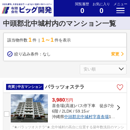
閲覧履歴
お気に入り
メニュー
0
0
中頭郡北中城村内のマンション一覧
1
1～1
該当物件数
件
件を表示
変更
絞り込み条件：
なし
パラッツォステラ
売買 | 中古マンション
3,980
万
円
喜舎場(高速)バス停下車 徒歩7分
6階 / 2LDK / 59.15㎡
沖縄県
中頭郡北中城村
字喜舎場
1328-1
.*★パラッツオステラ*★.北中城村の高台に位置する築年数浅目のマンシ