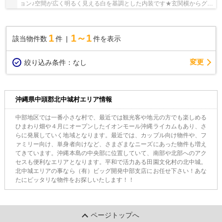
ョン♪空間が広く明るく見える白を基調とした内装です★玄関横からグル
っと回れる眺めの良い3面バルコニーが魅力的♪...
1
1～1
該当物件数
件
件を表示
変更
絞り込み条件：
なし
沖縄県中頭郡北中城村エリア情報
中部地区では一番小さな村で、最近では観光客や地元の方でも楽しめる
ひまわり畑や４月にオープンしたイオンモール沖縄ライカムもあり、さ
らに発展していく地域となります。最近では、カップル向け物件や、フ
ァミリー向け、単身者向けなど、さまざまなニーズにあった物件も増え
てきています。沖縄本島の中央部に位置していて、南部や北部へのアク
セスも便利なエリアとなります。平和で活力ある田園文化村の北中城。
北中城エリアの事なら（有）ビッグ開発中部支店にお任せ下さい！あな
たにピッタリな物件をお探しいたします！！
ページトップへ