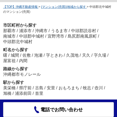
【TOP】沖縄不動産情報
>
(マンション(売買))地域から探す
>
中頭郡北中城村
のマンション(売買)
市区町村から探す
那覇市
/
浦添市
/
沖縄市
/
うるま市
/
中頭郡読谷村
/
南城市
/
中頭郡中城村
/
宜野湾市
/
島尻郡南風原町
/
中頭郡北中城村
町名から探す
曙
/
城間
/
佐敷
/
泡瀬
/
字ときわ
/
久茂地
/
天久
/
字久場
/
屋富祖
/
内間
路線から探す
沖縄都市モノレール
駅から探す
美栄橋
/
県庁前
/
古島
/
安里
/
おもろまち
/
牧志
/
壺川
/
旭橋
/
浦添前田
/
首里
電話でお問い合わせ