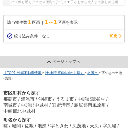
バス停も近くアクセス便利＼(^o^)／★子どもから大人まで楽しめる道の
駅宜野座まで車で約11分♬前面道路は6M以上のゆった...
1
1～1
該当物件数
区画
区画を表示
変更
絞り込み条件：
なし
ページトップへ
【TOP】沖縄不動産情報
>
(土地(売買))地域から探す
>
名護市
>
字久志の土地
(売買)
市区町村から探す
那覇市
/
浦添市
/
沖縄市
/
うるま市
/
中頭郡読谷村
/
南城市
/
中頭郡中城村
/
宜野湾市
/
島尻郡南風原町
/
中頭郡北中城村
町名から探す
曙
/
城間
/
佐敷
/
泡瀬
/
字ときわ
/
久茂地
/
天久
/
字久場
/