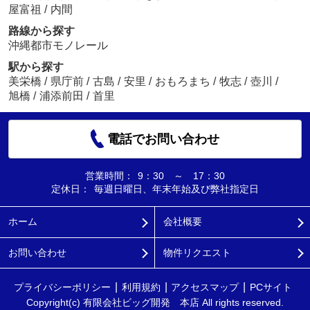
屋富祖
/
内間
路線から探す
沖縄都市モノレール
駅から探す
美栄橋
/
県庁前
/
古島
/
安里
/
おもろまち
/
牧志
/
壺川
/
旭橋
/
浦添前田
/
首里
電話でお問い合わせ
営業時間：
9：30 ～ 17：30
定休日：
毎週日曜日、年末年始及び弊社指定日
ホーム
会社概要
お問い合わせ
物件リクエスト
プライバシーポリシー
利用規約
アクセスマップ
PCサイト
Copyright(c) 有限会社ビッグ開発 本店 All rights reserved.