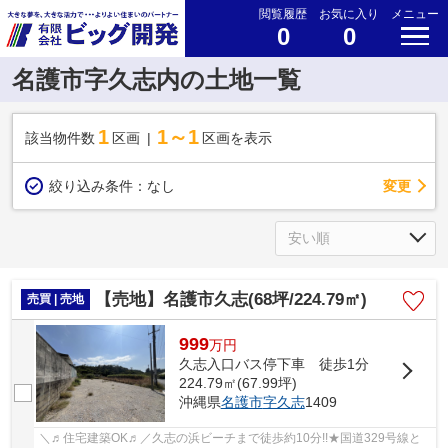
閲覧履歴
お気に入り
メニュー
0
0
名護市字久志内の土地一覧
1
1～1
該当物件数
区画
区画を表示
変更
絞り込み条件：
なし
【売地】名護市久志(68坪/224.79㎡)
売買 | 売地
999
万
円
久志入口バス停下車 徒歩1分
224.79㎡(67.99坪)
沖縄県
名護市
字久志
1409
＼♬住宅建築OK♬／久志の浜ビーチまで徒歩約10分!!★国道329号線と