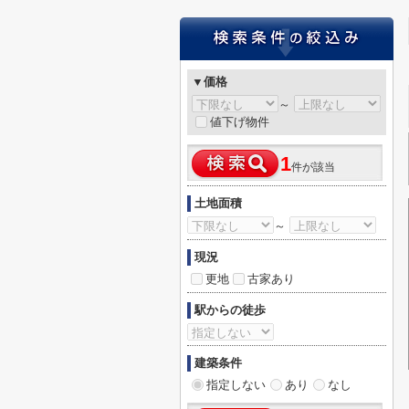
▼価格
～
値下げ物件
1
件が該当
土地面積
～
現況
更地
古家あり
駅からの徒歩
建築条件
指定しない
あり
なし