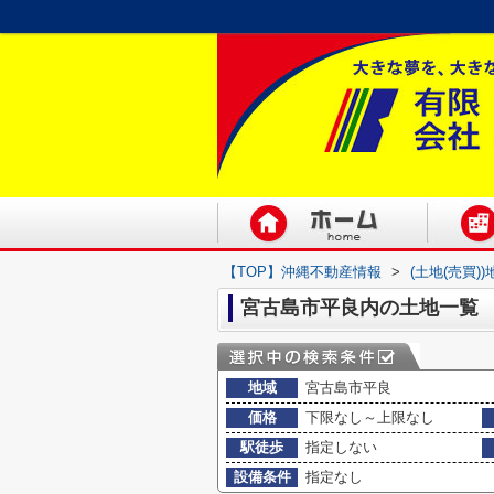
【TOP】沖縄不動産情報
>
(土地(売買)
宮古島市平良内の土地一覧
地域
宮古島市平良
価格
下限なし～上限なし
駅徒歩
指定しない
設備条件
指定なし