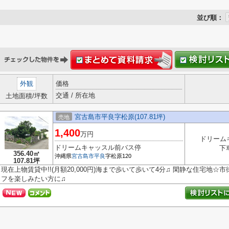
並び順：
外観
価格
交通 / 所在地
土地面積/坪数
宮古島市平良字松原(107.81坪)
売地
1,400
万円
ドリーム
ドリームキャッスル前バス停
下
356.40㎡
沖縄県
宮古島市
平良
字松原120
107.81坪
現在上物賃貸中!!(月額20,000円)海まで歩いて歩いて4分♫ 閑静な住宅地☆
フを楽しみたい方に♫