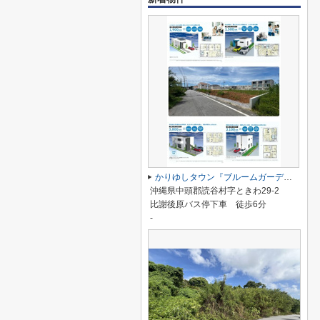
かりゆしタウン『ブルームガーデンときわ』
沖縄県中頭郡読谷村字ときわ29-2
比謝後原バス停下車 徒歩6分
-