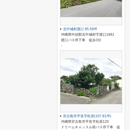
北中城村渡口 95.59坪
沖縄県中頭郡北中城村字渡口1881
渡口バス停下車 徒歩3分
-
宮古島市平良字松原(107.81坪)
沖縄県宮古島市平良字松原120
ドリームキャッスル前バス停下車 徒