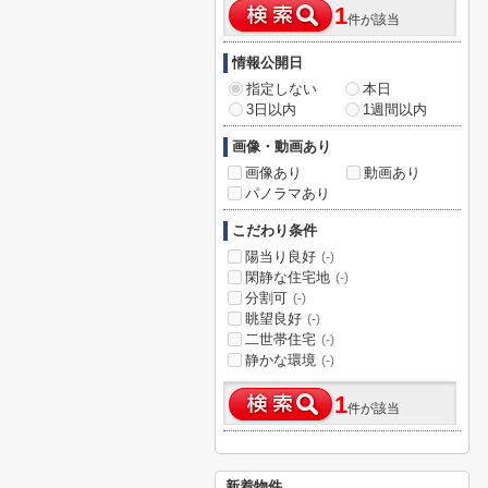
1
件が該当
情報公開日
指定しない
本日
3日以内
1週間以内
画像・動画あり
画像あり
動画あり
パノラマあり
こだわり条件
陽当り良好
(-)
閑静な住宅地
(-)
分割可
(-)
眺望良好
(-)
二世帯住宅
(-)
静かな環境
(-)
1
件が該当
新着物件