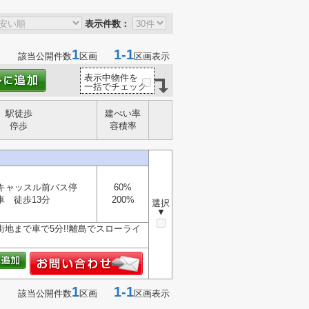
表示件数：
1
1-1
該当公開件数
区画
区画表示
表示中物件を
一括でチェック
駅徒歩
建ぺい率
停歩
容積率
キャッスル前バス停
60%
車 徒歩13分
200%
選択
▼
市街地まで車で5分!!離島でスローライ
1
1-1
該当公開件数
区画
区画表示