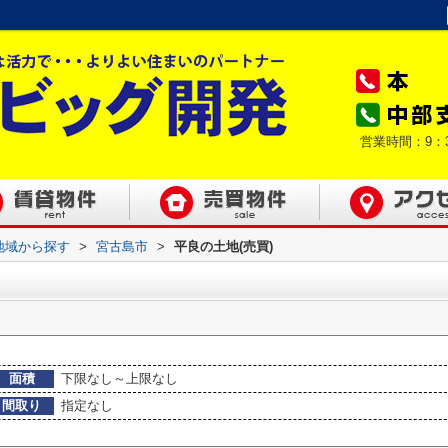
営業時間：9：
)地域から探す
>
宮古島市
>
平良の土地(売買)
面積
下限なし～上限なし
間取り
指定なし