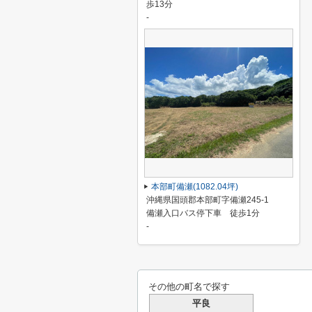
歩13分
-
本部町備瀬(1082.04坪)
沖縄県国頭郡本部町字備瀬245-1
備瀬入口バス停下車 徒歩1分
-
その他の町名で探す
平良