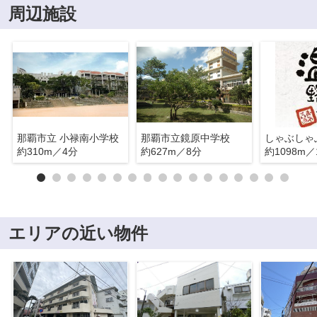
周辺施設
那覇市立 小禄南小学校
那覇市立鏡原中学校
約310m／4分
約627m／8分
約1098m／
エリアの近い物件