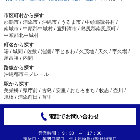
市区町村から探す
那覇市
/
浦添市
/
沖縄市
/
うるま市
/
中頭郡読谷村
/
南城市
/
中頭郡中城村
/
宜野湾市
/
島尻郡南風原町
/
中頭郡北中城村
町名から探す
曙
/
城間
/
佐敷
/
泡瀬
/
字ときわ
/
久茂地
/
天久
/
字久場
/
屋富祖
/
内間
路線から探す
沖縄都市モノレール
駅から探す
美栄橋
/
県庁前
/
古島
/
安里
/
おもろまち
/
牧志
/
壺川
/
旭橋
/
浦添前田
/
首里
電話でお問い合わせ
営業時間：
9：30 ～ 17：30
定休日：
毎週日曜日、年末年始及び弊社指定日