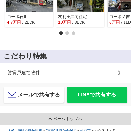
コーポ石川
友利氏共同住宅
コーポ又吉
4.7
万
円
/ 2LDK
10
万
円
/ 3LDK
6
万
円
/ 1L
こだわり特集
賃貸戸建て物件
メールで共有する
LINEで共有する
ページトップへ
【TOP】沖縄不動産情報
>
(賃貸)地域から探す
>
那覇市
>
ハウスＵ・Ｔ