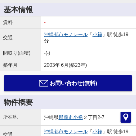
基本情報
賃料
-
沖縄都市モノレール
「
小禄
」駅 徒歩19
交通
分
間取り(面積)
-(-)
築年月
2003年 6月(築23年)
お問い合わせ(無料)
物件概要
所在地
沖縄県
那覇市
小禄
２丁目2-7
沖縄都市モノレール
「
小禄
」駅 徒歩19
交通