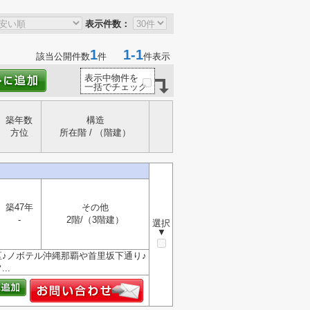
表示件数：
1
1-1
該当公開件数
件
件表示
表示中物件を
一括でチェック
築年数
構造
方位
所在階 / （階建）
築47年
その他
-
2階/（3階建）
選択
▼
♪ノボテル沖縄那覇や首里坂下通り♪
..