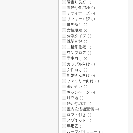
陽当り良好
(-)
閑静な住宅地
(-)
デザイナーズ
(-)
リフォーム済
(-)
事務所可
(-)
女性限定
(-)
分譲タイプ
(-)
眺望良好
(-)
二世帯住宅
(-)
ワンフロア
(-)
学生向け
(-)
カップル向け
(-)
女性向け
(-)
新婚さん向け
(-)
ファミリー向け
(-)
海が近い
(-)
キャンペーン
(-)
好立地
(-)
静かな環境
(-)
室内洗濯機置場
(-)
ロフト付き
(-)
メゾネット
(-)
専用庭
(-)
ルーフバルコニー
(-)