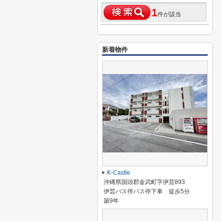
1
件が該当
新着物件
K-Castle
沖縄県国頭郡金武町字伊芸893
伊芸バス停バス停下車 徒歩5分
築9年