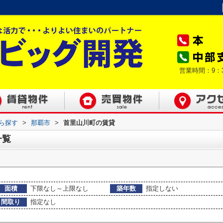
営業時間：9：
から探す
>
那覇市
>
首里山川町の賃貸
一覧
面積
下限なし～上限なし
築年数
指定しない
間取り
指定なし