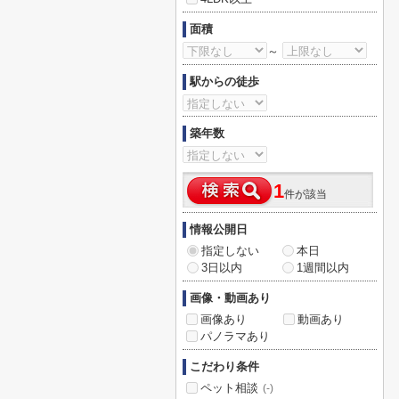
面積
～
駅からの徒歩
築年数
1
件が該当
情報公開日
指定しない
本日
3日以内
1週間以内
画像・動画あり
画像あり
動画あり
パノラマあり
こだわり条件
ペット相談
(-)