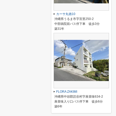
カーサ丸徳10
沖縄県うるま市字宮里250-2
中部病院前バス停下車 徒歩3分
築31年
FLORA ZAKIMI
沖縄県中頭郡読谷村字座喜味634-2
座喜味入り口バス停下車 徒歩6分
築6年