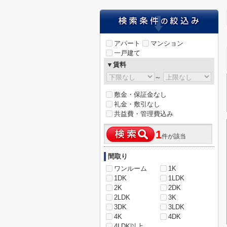
アパート
マンション
一戸建て
▼賃料
～
敷金・保証金なし
礼金・敷引なし
共益費・管理費込み
1
件が該当
間取り
ワンルーム
1K
1DK
1LDK
2K
2DK
2LDK
3K
3DK
3LDK
4K
4DK
4LDK以上