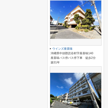
ウインズ座喜味
沖縄県中頭郡読谷村字座喜味140
座喜味バス停バス停下車 徒歩2分
築31年