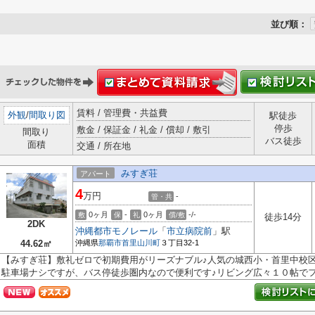
並び順：
賃料 / 管理費・共益費
外観
/
間取り図
駅徒歩
停歩
敷金 / 保証金 / 礼金 / 償却 / 敷引
間取り
バス徒歩
面積
交通 / 所在地
みすぎ荘
アパート
4
万円
-
管・共
0ヶ月
-
0ヶ月
-/-
敷
保
礼
償/敷
徒歩14分
2DK
沖縄都市モノレール
「
市立病院前
」駅
44.62㎡
沖縄県
那覇市
首里山川町
３丁目32-1
【みすぎ荘】敷礼ゼロで初期費用がリーズナブル♪人気の城西小・首里中校区
駐車場ナシですが、バス停徒歩圏内なので便利です♪リビング広々１０帖でフ.