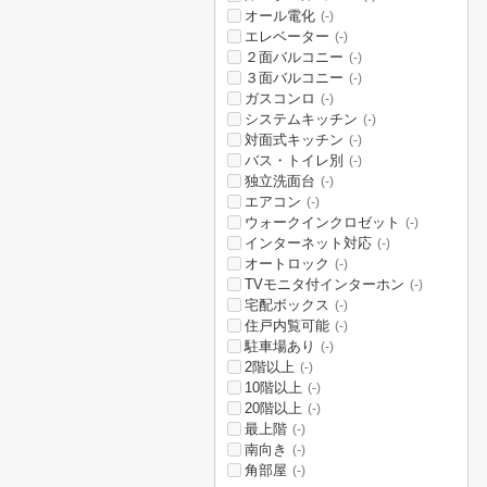
オール電化
(-)
エレベーター
(-)
２面バルコニー
(-)
３面バルコニー
(-)
ガスコンロ
(-)
システムキッチン
(-)
対面式キッチン
(-)
バス・トイレ別
(-)
独立洗面台
(-)
エアコン
(-)
ウォークインクロゼット
(-)
インターネット対応
(-)
オートロック
(-)
TVモニタ付インターホン
(-)
宅配ボックス
(-)
住戸内覧可能
(-)
駐車場あり
(-)
2階以上
(-)
10階以上
(-)
20階以上
(-)
最上階
(-)
南向き
(-)
角部屋
(-)