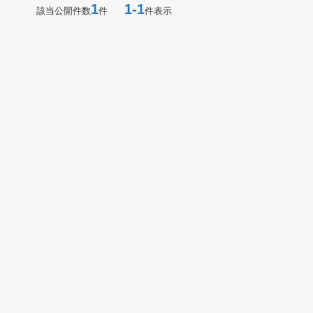
1
1-1
該当公開件数
件
件表示