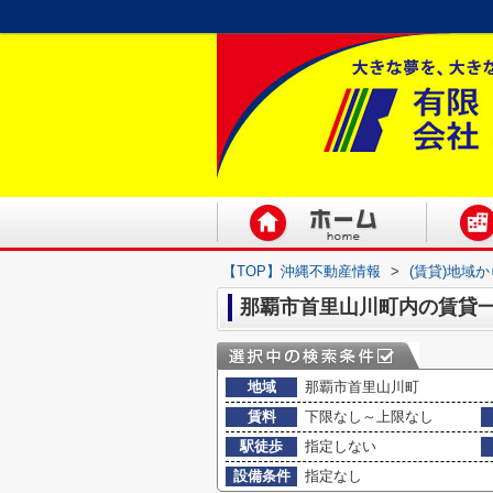
【TOP】沖縄不動産情報
>
(賃貸)地域
那覇市首里山川町内の賃貸
地域
那覇市首里山川町
賃料
下限なし～上限なし
駅徒歩
指定しない
設備条件
指定なし