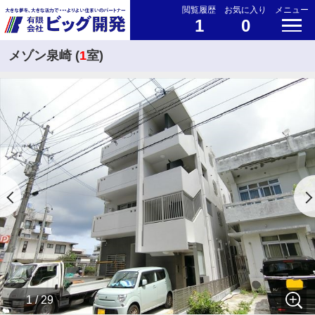
閲覧履歴
お気に入り
メニュー
1
0
メゾン泉崎 (
1
室)
1 / 29