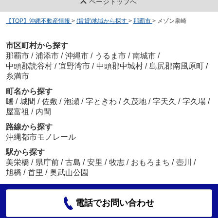
ページトップへ
【TOP】沖縄不動産情報
>
(賃貸)地域から探す
>
那覇市
>
メゾン泉崎
市区町村から探す
那覇市
/
浦添市
/
沖縄市
/
うるま市
/
南城市
/
中頭郡読谷村
/
宜野湾市
/
中頭郡中城村
/
島尻郡南風原町
/
糸満市
町名から探す
曙
/
城間
/
佐敷
/
泡瀬
/
字ときわ
/
久茂地
/
字天久
/
字久場
/
屋富祖
/
内間
路線から探す
沖縄都市モノレール
駅から探す
美栄橋
/
県庁前
/
古島
/
安里
/
牧志
/
おもろまち
/
壺川
/
旭橋
/
首里
/
奥武山公園
電話でお問い合わせ