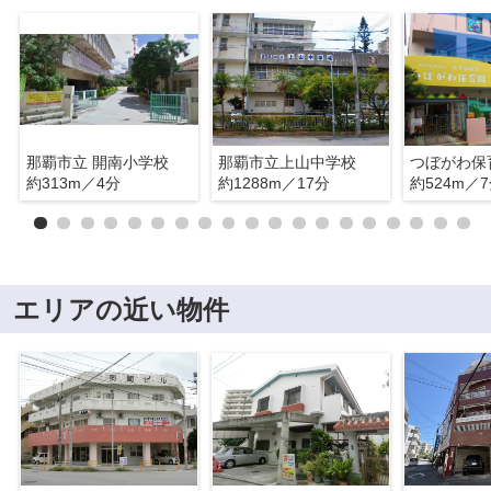
那覇市立 開南小学校
那覇市立上山中学校
つぼがわ保
約313m／4分
約1288m／17分
約524m／
エリアの近い物件