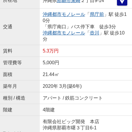
所在地
沖縄県
那覇市
泉崎
２丁目9-14
沖縄都市モノレール
「
県庁前
」駅 徒歩1
0分
交通
「県庁南口」バス停下車 徒歩3分
沖縄都市モノレール
「
壺川
」駅 徒歩10
分
賃料
5.3万円
管理費等
5,000円
面積
21.44㎡
築年月
2020年 3月(築6年)
種別 / 構造
アパート / 鉄筋コンクリート
階建
4階建
有限会社ビッグ開発 本店
沖縄県那覇市曙３丁目6-1