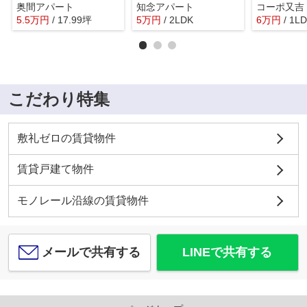
奥間アパート
知念アパート
コーポ又吉
5.5
万
円
/ 17.99坪
5
万
円
/ 2LDK
6
万
円
/ 1L
こだわり特集
敷礼ゼロの賃貸物件
賃貸戸建て物件
モノレール沿線の賃貸物件
メールで共有する
LINEで共有する