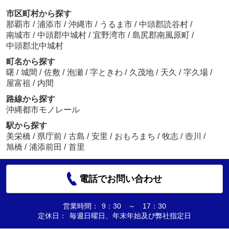
市区町村から探す
那覇市
/
浦添市
/
沖縄市
/
うるま市
/
中頭郡読谷村
/
南城市
/
中頭郡中城村
/
宜野湾市
/
島尻郡南風原町
/
中頭郡北中城村
町名から探す
曙
/
城間
/
佐敷
/
泡瀬
/
字ときわ
/
久茂地
/
天久
/
字久場
/
屋富祖
/
内間
路線から探す
沖縄都市モノレール
駅から探す
美栄橋
/
県庁前
/
古島
/
安里
/
おもろまち
/
牧志
/
壺川
/
旭橋
/
浦添前田
/
首里
電話でお問い合わせ
営業時間：
9：30 ～ 17：30
定休日：
毎週日曜日、年末年始及び弊社指定日