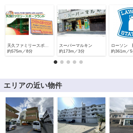
天久ファミリースポーツランド
スーパーマルキン
約575m／8分
約173m／3分
約361m／
エリアの近い物件