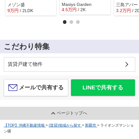
Masiys Garden
メゾン盛
三島アパー
4.5
万
円
/ 2K
9
万
円
/ 2LDK
3.2
万
円
/ 2
こだわり特集
賃貸戸建て物件
メールで共有する
LINEで共有する
ページトップへ
【TOP】沖縄不動産情報
>
(賃貸)地域から探す
>
那覇市
>
ライオンズマンショ
ン曙