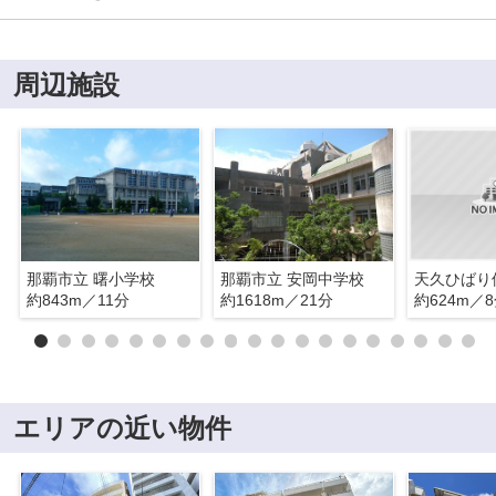
周辺施設
那覇市立 曙小学校
那覇市立 安岡中学校
天久ひばり
約843m／11分
約1618m／21分
約624m／
エリアの近い物件