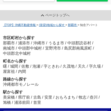
ページトップへ
【TOP】沖縄不動産情報
>
(賃貸)地域から探す
>
那覇市
>
知念アパート
市区町村から探す
那覇市
/
浦添市
/
沖縄市
/
うるま市
/
中頭郡読谷村
/
南城市
/
中頭郡中城村
/
宜野湾市
/
島尻郡南風原町
/
中頭郡北中城村
町名から探す
曙
/
城間
/
佐敷
/
泡瀬
/
字ときわ
/
久茂地
/
天久
/
字久場
/
屋富祖
/
内間
路線から探す
沖縄都市モノレール
駅から探す
美栄橋
/
県庁前
/
古島
/
安里
/
おもろまち
/
牧志
/
壺川
/
旭橋
/
浦添前田
/
首里