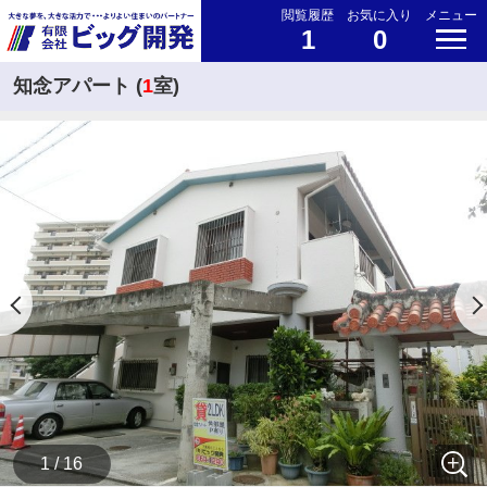
閲覧履歴
お気に入り
メニュー
1
0
知念アパート (
1
室)
1 / 16