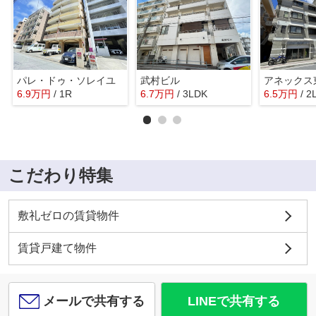
パレ・ドゥ・ソレイユ
武村ビル
アネックス
6.9
万
円
/ 1R
6.7
万
円
/ 3LDK
6.5
万
円
/ 2
こだわり特集
敷礼ゼロの賃貸物件
賃貸戸建て物件
メールで共有する
LINEで共有する