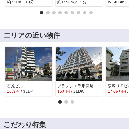
約731m／10分
約1456m／19分
約1408m／
エリアの近い物件
石原ビル
ブランシエラ那覇曙プレミスト
泉崎ＵＦビ
16
万
円
/ 3LDK
16
万
円
/ 2LDK
17.05
万
円
こだわり特集