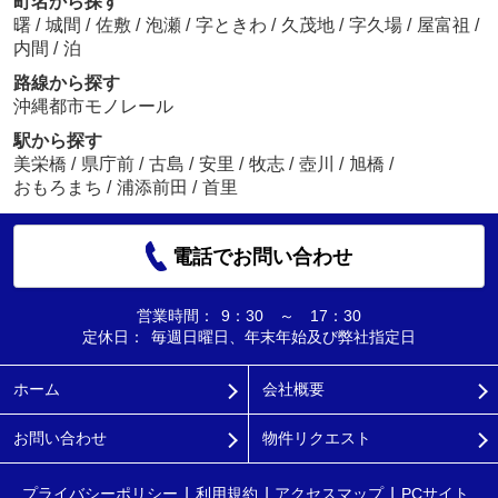
町名から探す
曙
/
城間
/
佐敷
/
泡瀬
/
字ときわ
/
久茂地
/
字久場
/
屋富祖
/
内間
/
泊
路線から探す
沖縄都市モノレール
駅から探す
美栄橋
/
県庁前
/
古島
/
安里
/
牧志
/
壺川
/
旭橋
/
おもろまち
/
浦添前田
/
首里
電話でお問い合わせ
営業時間：
9：30 ～ 17：30
定休日：
毎週日曜日、年末年始及び弊社指定日
ホーム
会社概要
お問い合わせ
物件リクエスト
プライバシーポリシー
利用規約
アクセスマップ
PCサイト