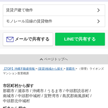
賃貸戸建て物件
モノレール沿線の賃貸物件
メールで共有する
LINEで共有する
ページトップへ
【TOP】沖縄不動産情報
>
(賃貸)地域から探す
>
那覇市
>
（管理）ライオンズ
マンション首里桃原
市区町村から探す
那覇市
/
浦添市
/
沖縄市
/
うるま市
/
中頭郡読谷村
/
南城市
/
中頭郡中城村
/
宜野湾市
/
島尻郡南風原町
/
中頭郡北中城村