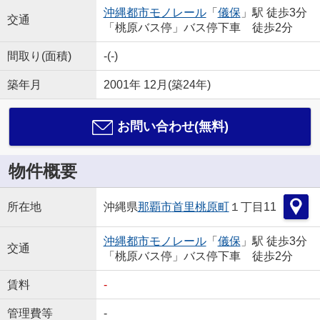
沖縄都市モノレール
「
儀保
」駅 徒歩3分
交通
「桃原バス停」バス停下車 徒歩2分
間取り(面積)
-(-)
築年月
2001年 12月(築24年)
お問い合わせ(無料)
物件概要
所在地
沖縄県
那覇市
首里桃原町
１丁目11
沖縄都市モノレール
「
儀保
」駅 徒歩3分
交通
「桃原バス停」バス停下車 徒歩2分
賃料
-
管理費等
-