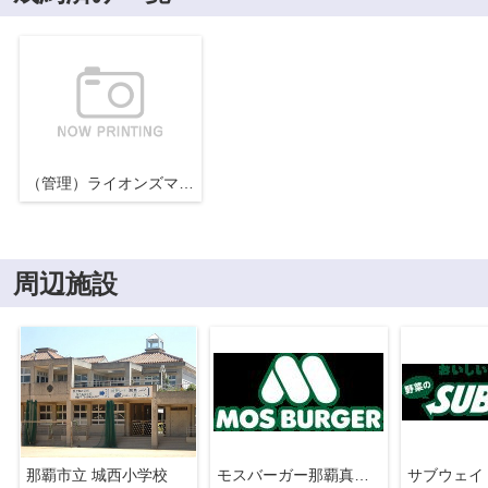
（管理）ライオンズマンション首里桃原
周辺施設
那覇市立 城西小学校
モスバーガー那覇真嘉比店