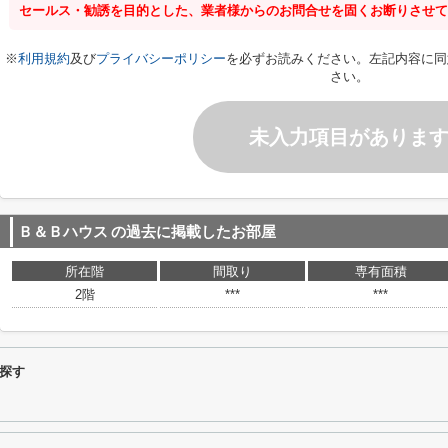
セールス・勧誘を目的とした、業者様からのお問合せを固くお断りさせて
※
利用規約
及び
プライバシーポリシー
を必ずお読みください。左記内容に同
さい。
未入力項目がありま
Ｂ＆Ｂハウス
の過去に掲載したお部屋
所在階
間取り
専有面積
2階
***
***
探す