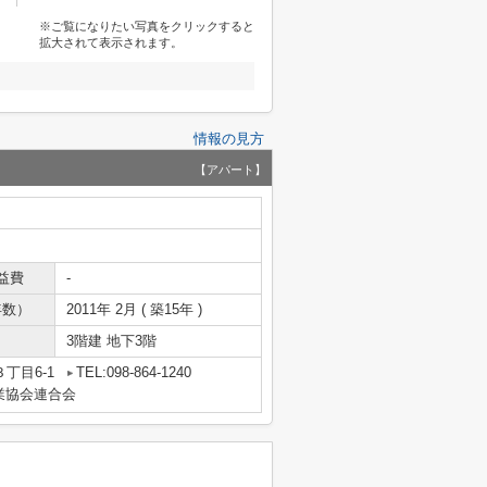
※ご覧になりたい写真をクリックすると
拡大されて表示されます。
情報の見方
【アパート】
益費
-
年数）
2011年 2月 ( 築15年 )
3階建 地下3階
丁目6-1
TEL:098-864-1240
業協会連合会