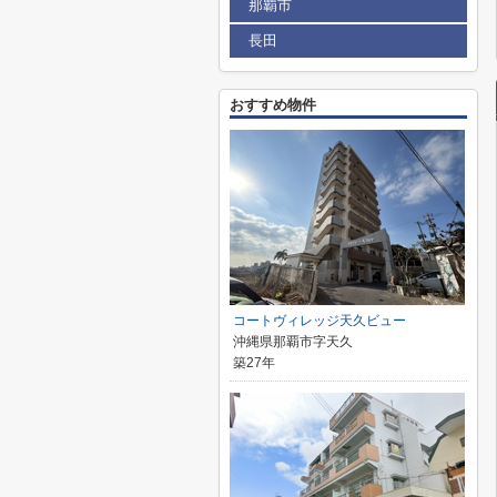
那覇市
長田
おすすめ物件
コートヴィレッジ天久ビュー
沖縄県那覇市字天久
築27年