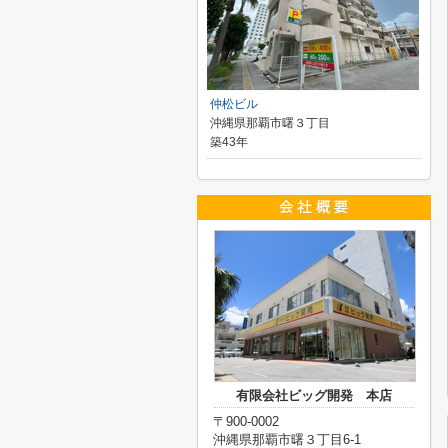
仲松ビル
沖縄県那覇市曙３丁目
築43年
有限会社ビッグ開発 本店
〒900-0002
沖縄県那覇市曙３丁目6-1