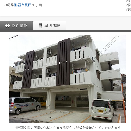
築
沖縄県
那覇市
長田
１丁目
3
鉄
物件情報
周辺施設
※写真や図と実際の現状とが異なる場合は現状を優先させていただきます