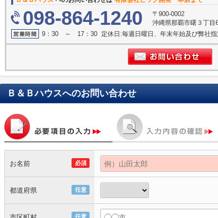
098-864-1240
〒900-0002
沖縄県那覇市曙３丁目6
9：30 ～ 17：30 定休日:毎週日曜日、年末年始及び弊社
Ｂ＆Ｂハウス
へのお問い合わせ
お名前
必須
都道府県
任意
市区町村
任意