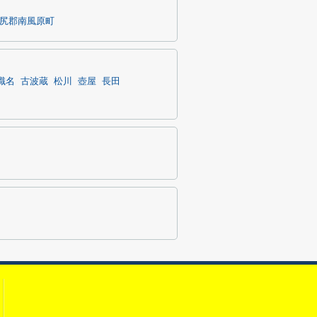
尻郡南風原町
識名
古波蔵
松川
壺屋
長田