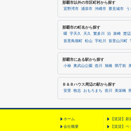
那覇市以外の市区町村から探す
宜野湾市
浦添市
沖縄市
豊見城市
う
那覇市の町名から探す
曙
字天久
天久
繁多川
泊
泉崎
楚辺
首里鳥堀町
松山
字松川
首里山川町
那覇市にある駅から探す
小禄
奥武山公園
壺川
旭橋
県庁前
Ｂ＆Ｂハウス周辺の駅から探す
安里
牧志
おもろまち
壺川
美栄橋
ホーム
【賃貸】新
会社概要
【賃貸】ペ