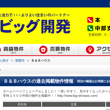
営業時間：9：
から探す
>
那覇市
>
Ｂ＆Ｂハウス
ス
Ｂ＆Ｂハウス
の過去掲載物件情報
現況の確認はお気軽にお
ホームページリニューアルしました！！使いやすく、見やすくなったホー
常時２０００件程の物件を掲載中！！http://www.big-okinawa.com/
所在地
交通