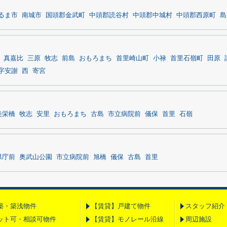
るま市
南城市
国頭郡金武町
中頭郡読谷村
中頭郡中城村
中頭郡西原町
島
真嘉比
三原
牧志
前島
おもろまち
首里崎山町
小禄
首里石嶺町
田原
字安謝
西
寄宮
美栄橋
牧志
安里
おもろまち
古島
市立病院前
儀保
首里
石嶺
県庁前
奥武山公園
市立病院前
旭橋
儀保
古島
首里
築・築浅物件
【賃貸】戸建て物件
スタッフ紹介
ット可・相談可物件
【賃貸】モノレール沿線
周辺施設