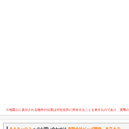
※地図上に表示される物件の位置は付近住所に所在することを表すものであり、実際
Ｂ＆Ｂハウス
へのお問い合わせは
有限会社ビッグ開発 本店まで