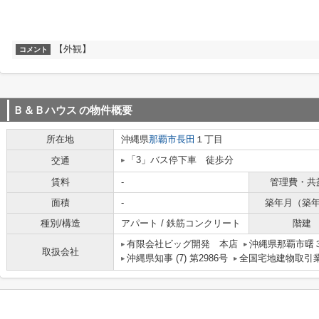
【外観】
コメント
Ｂ＆Ｂハウス
の物件概要
所在地
沖縄県
那覇市
長田
１丁目
「3」バス停下車 徒歩分
交通
賃料
-
管理費・共
面積
-
築年月（築
種別/構造
アパート / 鉄筋コンクリート
階建
有限会社ビッグ開発 本店
沖縄県那覇市曙３
取扱会社
沖縄県知事 (7) 第2986号
全国宅地建物取引