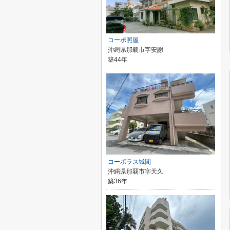
コーポ照屋
沖縄県那覇市字安謝
築44年
コーポラス城間
沖縄県那覇市字天久
築36年