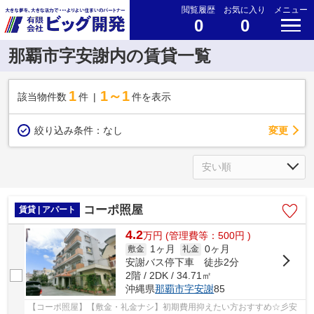
閲覧履歴
お気に入り
メニュー
0
0
那覇市字安謝内の賃貸一覧
1
1～1
該当物件数
件
件を表示
変更
絞り込み条件：
なし
コーポ照屋
賃貸 | アパート
4.2
万
円
(管理費等：500円 )
1ヶ月
0ヶ月
敷金
礼金
安謝バス停下車 徒歩2分
2階 / 2DK / 34.71㎡
沖縄県
那覇市
字安謝
85
【コーポ照屋】【敷金・礼金ナシ】初期費用抑えたい方おすすめ☆彡安