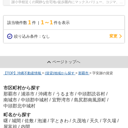
謝小学校近くの閑静な住宅地♪徒歩圏内にマックスバリュー、コジマ、安
謝バス停があるので生活・交通便利♪使い勝手良...
1
1～1
該当物件数
件
件を表示
変更
絞り込み条件：
なし
ページトップへ
【TOP】沖縄不動産情報
>
(賃貸)地域から探す
>
那覇市
>
字安謝の賃貸
市区町村から探す
那覇市
/
浦添市
/
沖縄市
/
うるま市
/
中頭郡読谷村
/
南城市
/
中頭郡中城村
/
宜野湾市
/
島尻郡南風原町
/
中頭郡北中城村
町名から探す
曙
/
城間
/
佐敷
/
泡瀬
/
字ときわ
/
久茂地
/
天久
/
字久場
/
屋富祖
/
内間