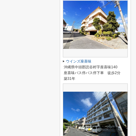
ウインズ座喜味
沖縄県中頭郡読谷村字座喜味140
座喜味バス停バス停下車 徒歩2分
築31年