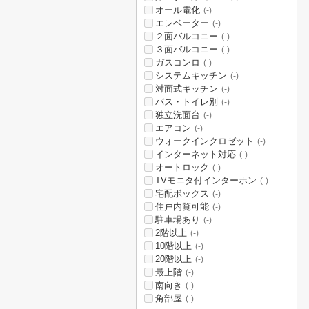
オール電化
(-)
エレベーター
(-)
２面バルコニー
(-)
３面バルコニー
(-)
ガスコンロ
(-)
システムキッチン
(-)
対面式キッチン
(-)
バス・トイレ別
(-)
独立洗面台
(-)
エアコン
(-)
ウォークインクロゼット
(-)
インターネット対応
(-)
オートロック
(-)
TVモニタ付インターホン
(-)
宅配ボックス
(-)
住戸内覧可能
(-)
駐車場あり
(-)
2階以上
(-)
10階以上
(-)
20階以上
(-)
最上階
(-)
南向き
(-)
角部屋
(-)