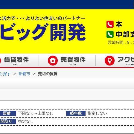
営業時間：9：
から探す
>
那覇市
>
楚辺の賃貸
面積
下限なし～上限なし
築年数
指定しない
間取り
指定なし