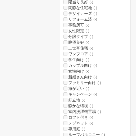
陽当り良好
(-)
閑静な住宅地
(-)
デザイナーズ
(-)
リフォーム済
(-)
事務所可
(-)
女性限定
(-)
分譲タイプ
(-)
眺望良好
(-)
二世帯住宅
(-)
ワンフロア
(-)
学生向け
(-)
カップル向け
(-)
女性向け
(-)
新婚さん向け
(-)
ファミリー向け
(-)
海が近い
(-)
キャンペーン
(-)
好立地
(-)
静かな環境
(-)
室内洗濯機置場
(-)
ロフト付き
(-)
メゾネット
(-)
専用庭
(-)
ルーフバルコニー
(-)