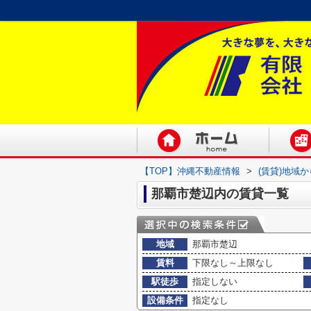
【TOP】沖縄不動産情報
>
(賃貸)地域
那覇市楚辺内の賃貸一覧
地域
那覇市楚辺
賃料
下限なし～上限なし
駅徒歩
指定しない
設備条件
指定なし