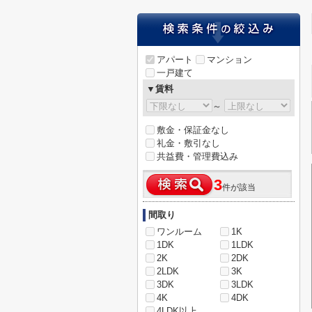
アパート
マンション
一戸建て
▼賃料
～
敷金・保証金なし
礼金・敷引なし
共益費・管理費込み
3
件が該当
間取り
ワンルーム
1K
1DK
1LDK
2K
2DK
2LDK
3K
3DK
3LDK
4K
4DK
4LDK以上