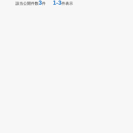
3
1-3
該当公開件数
件
件表示