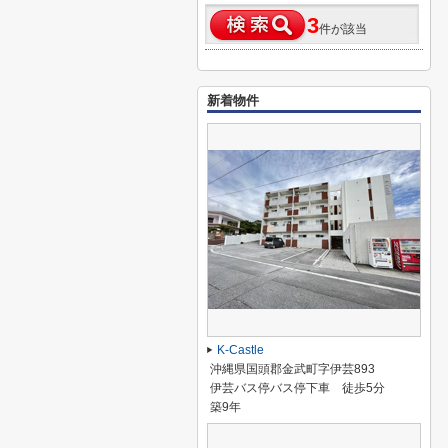
3
件が該当
新着物件
K-Castle
沖縄県国頭郡金武町字伊芸893
伊芸バス停バス停下車 徒歩5分
築9年