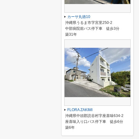
カーサ丸徳10
沖縄県うるま市字宮里250-2
中部病院前バス停下車 徒歩3分
築31年
FLORA ZAKIMI
沖縄県中頭郡読谷村字座喜味634-2
座喜味入り口バス停下車 徒歩6分
築6年