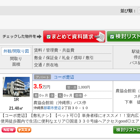
並び順：
賃料 / 管理費・共益費
外観
/
間取り図
駅徒
停
敷金 / 保証金 / 礼金 / 償却 / 敷引
間取り
バス
面積
交通 / 所在地
コーポ楚辺
アパート
3.5
万円
1,000円
管・共
農協会館前（
0ヶ月
-
0ヶ月
-/-
敷
保
礼
償/敷
ス
1R
下車 徒
農協会館前（沖縄県）バス停
21.48㎡
沖縄県
那覇市
楚辺
２丁目３０－１０
【コーポ楚辺】【敷礼ナシ】【ペット可◎】単身者様にオススメ！！室内広
便局徒歩圏内で生活に便利なエリア◎国道３３０号線へアクセスgood◎エアコン