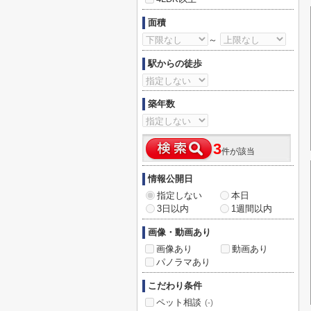
面積
～
駅からの徒歩
築年数
3
件が該当
情報公開日
指定しない
本日
3日以内
1週間以内
画像・動画あり
画像あり
動画あり
パノラマあり
こだわり条件
ペット相談
(-)