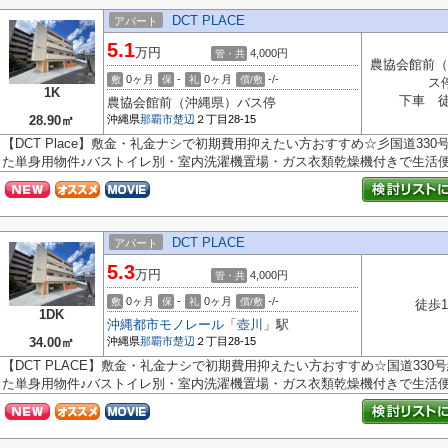
DCT PLACE
アパート
5.1
万円
4,000円
管・共
農協会館前（
0ヶ月
-
0ヶ月
-/-
敷
保
礼
償/敷
ス
1K
下車 徒
農協会館前（沖縄県）バス停
28.90㎡
沖縄県
那覇市
楚辺
２丁目28-15
【DCT Place】敷金・礼金ナシで初期費用抑えたい方おすすめ☆彡国道33
た単身用物件♪バストイレ別・室内洗濯機置場・ガス衣類乾燥機付きで生活便利♪
DCT PLACE
アパート
5.3
万円
4,000円
管・共
0ヶ月
-
0ヶ月
-/-
敷
保
礼
償/敷
徒歩1
1DK
沖縄都市モノレール
「
壺川
」駅
34.00㎡
沖縄県
那覇市
楚辺
２丁目28-15
【DCT PLACE】敷金・礼金ナシで初期費用抑えたい方おすすめ☆国道33
た単身用物件♪バストイレ別・室内洗濯機置場・ガス衣類乾燥機付きで生活便利♪