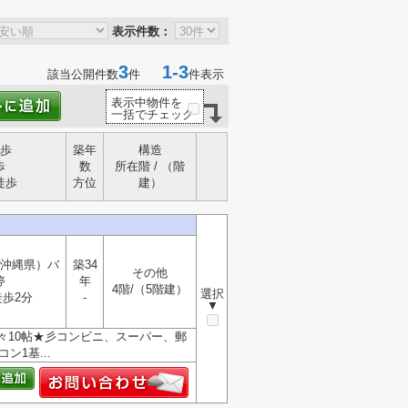
表示件数：
3
1-3
該当公開件数
件
件表示
表示中物件を
一括でチェック
歩
築年
構造
歩
数
所在階 / （階
徒歩
方位
建）
沖縄県）バ
築34
その他
停
年
4階/（5階建）
選択
歩2分
-
▼
々10帖★彡コンビニ、スーパー、郵
1基...