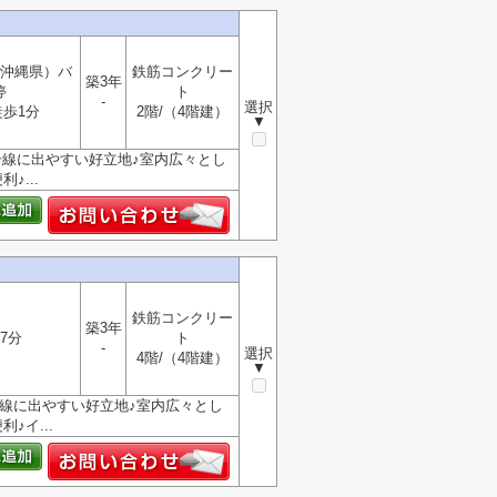
沖縄県）バ
鉄筋コンクリー
築3年
停
ト
-
選択
歩1分
2階/（4階建）
▼
0号線に出やすい好立地♪室内広々とし
...
鉄筋コンクリー
築3年
7分
ト
-
選択
4階/（4階建）
▼
0号線に出やすい好立地♪室内広々とし
イ...