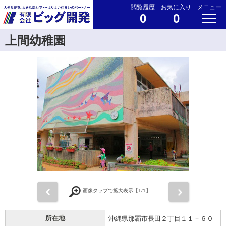
閲覧履歴
お気に入り
メニュー
0
0
上間幼稚園
前
次
画像タップで拡大表示【
1
/1】
所在地
沖縄県那覇市長田２丁目１１－６０