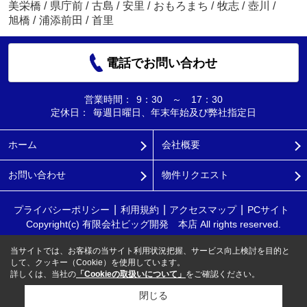
美栄橋
/
県庁前
/
古島
/
安里
/
おもろまち
/
牧志
/
壺川
/
旭橋
/
浦添前田
/
首里
電話でお問い合わせ
営業時間：
9：30 ～ 17：30
定休日：
毎週日曜日、年末年始及び弊社指定日
ホーム
会社概要
お問い合わせ
物件リクエスト
プライバシーポリシー
利用規約
アクセスマップ
PCサイト
Copyright(c) 有限会社ビッグ開発 本店 All rights reserved.
当サイトでは、お客様の当サイト利用状況把握、サービス向上検討を目的と
して、クッキー（Cookie）を使用しています。
詳しくは、当社の
「Cookieの取扱いについて」
をご確認ください。
閉じる