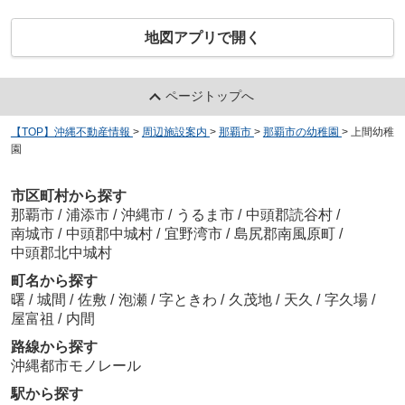
地図アプリで開く
ページトップへ
【TOP】沖縄不動産情報
>
周辺施設案内
>
那覇市
>
那覇市の幼稚園
>
上間幼稚
園
市区町村から探す
那覇市
/
浦添市
/
沖縄市
/
うるま市
/
中頭郡読谷村
/
南城市
/
中頭郡中城村
/
宜野湾市
/
島尻郡南風原町
/
中頭郡北中城村
町名から探す
曙
/
城間
/
佐敷
/
泡瀬
/
字ときわ
/
久茂地
/
天久
/
字久場
/
屋富祖
/
内間
路線から探す
沖縄都市モノレール
駅から探す