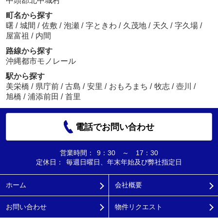
中頭郡北中城村
町名から探す
曙
/
城間
/
佐敷
/
泡瀬
/
字ときわ
/
久茂地
/
天久
/
字久場
/
屋富祖
/
内間
路線から探す
沖縄都市モノレール
駅から探す
美栄橋
/
県庁前
/
古島
/
安里
/
おもろまち
/
牧志
/
壺川
/
旭橋
/
浦添前田
/
首里
電話でお問い合わせ
営業時間：
9：30 ～ 17：30
定休日：
毎週日曜日、年末年始及び弊社指定日
ホーム
会社概要
お問い合わせ
物件リクエスト