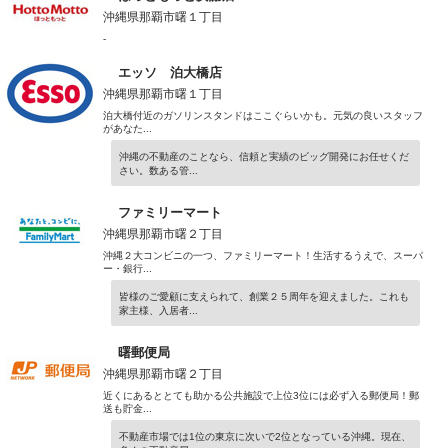
沖縄県那覇市曙１丁目
-
エッソ 泊大橋店
沖縄県那覇市曙１丁目
泊大橋付近のガソリンスタンドはここぐらいかも。元気の良いスタッフ
があなた...
沖縄の不動産のことなら、信頼と実績のビッグ開発にお任せくだ
さい。数ある管...
ファミリーマート
沖縄県那覇市曙２丁目
沖縄２大コンビニの一つ、ファミリーマート！生活するうえで、スーパ
ー・銀行...
皆様のご愛顧に支えられて、創業２５周年を迎えました。これも
家主様、入居者...
曙郵便局
沖縄県那覇市曙２丁目
近くにあるととても助かる公共施設で上位3位には必ず入る郵便局！郵
送も貯金...
不動産市場では1位の東京に次いで2位となっている沖縄。現在、