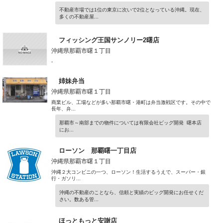
不動産市場では1位の東京に次いで2位となっている沖縄。現在、
多くの不動産屋...
フィッシング王国サンノリー2曙店
沖縄県那覇市曙１丁目
-
姉妹弁当
沖縄県那覇市曙１丁目
商業ビル、工場などが多い那覇市曙・港町は弁当激戦区です。その中で
長年、弁...
那覇市～南部までの物件については有限会社ビッグ開発 曙本店
にお...
ローソン 那覇曙一丁目店
沖縄県那覇市曙１丁目
沖縄２大コンビニの一つ、ローソン！生活するうえで、スーパー・銀
行・ガソリ...
沖縄の不動産のことなら、信頼と実績のビッグ開発にお任せくだ
さい。数ある管...
ほっともっと安謝店