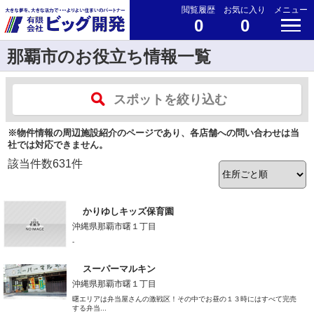
閲覧履歴
お気に入り
メニュー
0
0
那覇市のお役立ち情報一覧
スポットを絞り込む
※物件情報の周辺施設紹介のページであり、各店舗への問い合わせは当
社では対応できません。
該当件数
631
件
かりゆしキッズ保育園
沖縄県那覇市曙１丁目
-
スーパーマルキン
沖縄県那覇市曙１丁目
曙エリアは弁当屋さんの激戦区！その中でお昼の１３時にはすべて完売
する弁当...