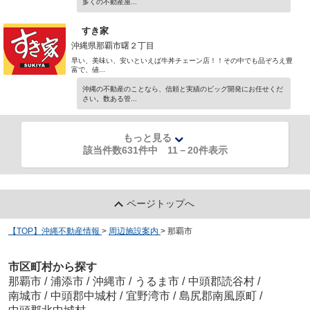
多くの不動産屋...
すき家
沖縄県那覇市曙２丁目
早い、美味い、安いといえば牛丼チェーン店！！その中でも品ぞろえ豊
富で、値...
沖縄の不動産のことなら、信頼と実績のビッグ開発にお任せくだ
さい。数ある管...
もっと見る
該当件数631件中
11
－
20
件表示
ページトップへ
【TOP】沖縄不動産情報
>
周辺施設案内
>
那覇市
市区町村から探す
那覇市
/
浦添市
/
沖縄市
/
うるま市
/
中頭郡読谷村
/
南城市
/
中頭郡中城村
/
宜野湾市
/
島尻郡南風原町
/