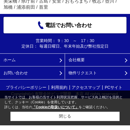
美栄橋
/
県庁前
/
古島
/
安里
/
おもろまち
/
牧志
/
壺川
/
旭橋
/
浦添前田
/
首里
電話でお問い合わせ
営業時間：
9：30 ～ 17：30
定休日：
毎週日曜日、年末年始及び弊社指定日
ホーム
会社概要
お問い合わせ
物件リクエスト
プライバシーポリシー
利用規約
アクセスマップ
PCサイト
Copyright(c) 有限会社ビッグ開発 本店 All rights reserved.
当サイトでは、お客様の当サイト利用状況把握、サービス向上検討を目的と
して、クッキー（Cookie）を使用しています。
詳しくは、当社の
「Cookieの取扱いについて」
をご確認ください。
閉じる