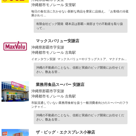
沖縄都市モノレール 安里駅
毎日の食生活に欠かせない新鮮な商品を豊富に品揃え。「お客様の冷蔵
庫がわり...
有限会社ビッグ開発 曙本店は那覇～南部までの不動産を取り扱
って...
マックスバリュー安謝店
沖縄県那覇市字安謝
沖縄都市モノレール 古島駅
イオンタウン安謝 マックスバリューやドラッグストア、マクドナル...
沖縄の不動産のことなら、信頼と実績のビッグ開発にお任せくだ
さい。数ある管...
業務用食品スーパー 安謝店
沖縄県那覇市字安謝
沖縄都市モノレール 古島駅
市販流通していない業務用食材を扱う一般消費者向けのスーパーのフラ
ンチャイ...
沖縄の不動産のことなら、信頼と実績のビッグ開発にお任せくだ
さい。数ある管...
ザ・ビッグ・エクスプレス小禄店