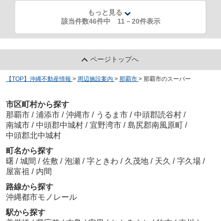
もっと見る
該当件数46件中
11
－
20
件表示
ページトップへ
【TOP】沖縄不動産情報
>
周辺施設案内
>
那覇市
>
那覇市のスーパー
市区町村から探す
那覇市
/
浦添市
/
沖縄市
/
うるま市
/
中頭郡読谷村
/
南城市
/
中頭郡中城村
/
宜野湾市
/
島尻郡南風原町
/
中頭郡北中城村
町名から探す
曙
/
城間
/
佐敷
/
泡瀬
/
字ときわ
/
久茂地
/
天久
/
字久場
/
屋富祖
/
内間
路線から探す
沖縄都市モノレール
駅から探す