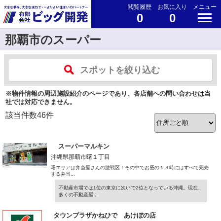
閲覧履歴
お気に入り
メニュー
0
0
那覇市のスーパー
スポットを絞り込む
※物件情報の周辺施設紹介のページであり、各店舗への問い合わせは当
社では対応できません。
該当件数
46
件
スーパーマルキン
沖縄県那覇市曙１丁目
曙エリアは弁当屋さんの激戦区！その中でお昼の１３時にはすべて完売
する弁当...
不動産市場では1位の東京に次いで2位となっている沖縄。現在、
多くの不動産屋...
タウンプラザかねひで あけぼの店