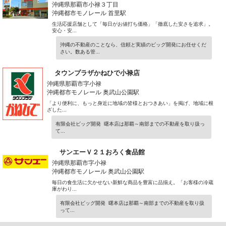
沖縄県那覇市小禄３丁目
沖縄都市モノレール 首里駅
生活応援店舗として「毎日がお値打ち価格」「徹底した安さを追求」。
安心・安...
沖縄の不動産のことなら、信頼と実績のビッグ開発にお任せくだ
さい。数ある管...
タウンプラザかねひで小禄店
沖縄県那覇市字小禄
沖縄都市モノレール 奥武山公園駅
「より便利に、もっと身近に地域の皆様とおつきあい」を掲げ、地域に根
ざした...
有限会社ビッグ開発 曙本店は那覇～南部までの不動産を取り扱っ
て...
サンエーＶ２１おろく食品館
沖縄県那覇市字小禄
沖縄都市モノレール 奥武山公園駅
毎日の食生活に欠かせない新鮮な商品を豊富に品揃え。「お客様の冷蔵
庫がわり...
有限会社ビッグ開発 曙本店は那覇～南部までの不動産を取り扱
って...