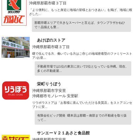
沖縄県那覇市曙３丁目
「より便利に、もっと身近に地域の皆様とおつきあい」を掲げ、地域に根
ざした...
那覇市曙エリアで大きなスーパーと言えば、タウンプラザかねひ
で！品揃えも豊...
あけぼのストア
沖縄県那覇市曙３丁目
曙で住んでる方、働いている方はご存じの地域密着型のファミリースト
ア♪お昼...
不動産市場では1位の東京に次いで2位となっている沖縄。現在、
多くの不動産屋...
栄町りうぼう
沖縄県那覇市字安里
沖縄都市モノレール 安里駅
リウボウストアは「お客様に喜んでいただける良質店」をストアコンセ
プトに安...
有限会社ビッグ開発 曙本店は那覇～南部までの不動産を取り扱
って...
サンエーＶ２１あさと食品館
沖縄県那覇市字安里