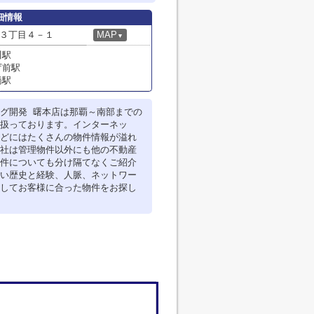
細情報
３丁目４－１
MAP
▼
川駅
庁前駅
橋駅
グ開発 曙本店は那覇～南部までの
扱っております。インターネッ
どにはたくさんの物件情報が溢れ
社は管理物件以外にも他の不動産
件についても分け隔てなくご紹介
い歴史と経験、人脈、ネットワー
してお客様に合った物件をお探し