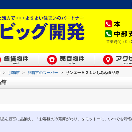
営業時間：9：
内
>
那覇市
>
那覇市のスーパー
>
サンエーＶ２１いしみね食品館
品館
商品を豊富に品揃え。「お客様の冷蔵庫がわり」をモットーに、いつでも気軽