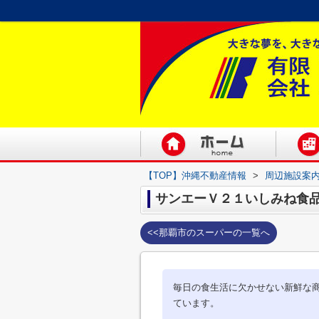
【TOP】沖縄不動産情報
>
周辺施設案
サンエーＶ２１いしみね食
<<那覇市のスーパーの一覧へ
毎日の食生活に欠かせない新鮮な
ています。