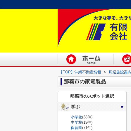
【TOP】沖縄不動産情報
>
周辺施設案
那覇市の家電製品
那覇市のスポット選択
学ぶ
小学校
(38件)
中学校
(19件)
保育園
(71件)