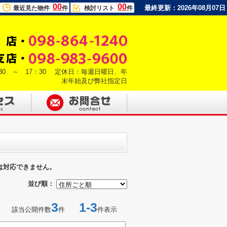
00
00
最終更新：2026年08月07日
最近見た物件
件
検討リスト
件
30 ～ 17：30 定休日：毎週日曜日、年
末年始及び弊社指定日
は対応できません。
並び順：
3
1-3
該当公開件数
件
件表示