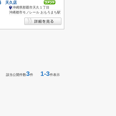
器 天久店
沖縄県那覇市天久１丁目
沖縄都市モノレール おもろまち駅
3
1-3
該当公開件数
件
件表示