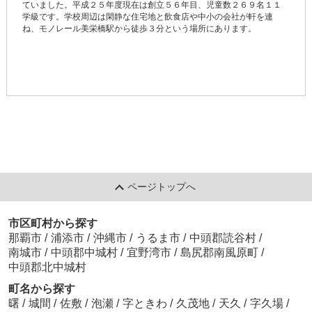
ていました。平成２５年度現在は創立５６年目、児童数２６９名１１
学級です。学校周辺は閑静な住宅地と飲食店や中小の会社が軒を連
ね、モノレール美栄橋駅から徒歩３分という場所にあります。
ページトップへ
市区町村から探す
那覇市
/
浦添市
/
沖縄市
/
うるま市
/
中頭郡読谷村
/
南城市
/
中頭郡中城村
/
宜野湾市
/
島尻郡南風原町
/
中頭郡北中城村
町名から探す
曙
/
城間
/
佐敷
/
泡瀬
/
字ときわ
/
久茂地
/
天久
/
字久場
/