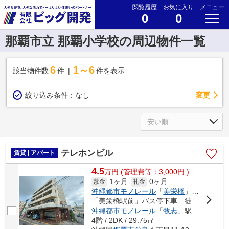
閲覧履歴
お気に入り
メニュー
0
0
那覇市立 那覇小学校の周辺物件一覧
6
1～6
該当物件数
件
件を表示
変更
絞り込み条件：
なし
テレホンビル
賃貸 | アパート
4.5
万
円
(管理費等：3,000円 )
1ヶ月
0ヶ月
敷金
礼金
沖縄都市モノレール
「
美栄橋
」駅 徒歩6分
「美栄橋駅前」バス停下車 徒歩4分
沖縄都市モノレール
「
牧志
」駅 徒歩11分
4階 / 2DK / 29.75㎡