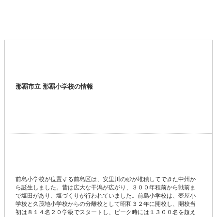
那覇市立 那覇小学校の情報
前島小学校が位置する前島区は、安里川の砂が堆積してできた中州か
ら誕生しました。昔は広大な干潟が広がり、３００年程前から戦前ま
で塩田があり、塩づくりが行われていました。前島小学校は、壺屋小
学校と久茂地小学校からの分離校として昭和３２年に開校し、開校当
初は８１４名２０学級でスタートし、ピーク時には１３００名を超え