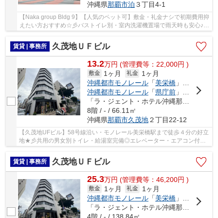
沖縄県
那覇市
泊
３丁目4-1
【Naka group Bldg 9】【人気のペット可】敷金・礼金ナシで初期費用抑
えたい方おすすめ☆彡バストイレ別・室内洗濯機置場で雨天時も安心♪防
犯カメラ◎エアコン1基完備でこれからの季節も...
久茂地ＵＦビル
賃貸 | 事務所
13.2
万
円
(管理費等：22,000円 )
1ヶ月
1ヶ月
敷金
礼金
沖縄都市モノレール
「
美栄橋
」駅 徒歩4分
沖縄都市モノレール
「
県庁前
」駅 徒歩11分
「ラ・ジェント・ホテル沖縄那覇前」バス停下車 徒歩2分
8階 / - / 66.11㎡
沖縄県
那覇市
久茂地
２丁目22-12
【久茂地UFビル】58号線沿い・モノレール美栄橋駅まで徒歩４分の好立
地★彡共用の男女別トイレ・給湯室完備◎エレベーター・エアコン付き
◎用途ご相談賜ります！！ ご案内随時受付中です♬...
久茂地ＵＦビル
賃貸 | 事務所
25.3
万
円
(管理費等：46,200円 )
1ヶ月
1ヶ月
敷金
礼金
沖縄都市モノレール
「
美栄橋
」駅 徒歩4分
「ラ・ジェント・ホテル沖縄那覇前」バス停下車 徒歩2分
4階 / - / 138.84㎡