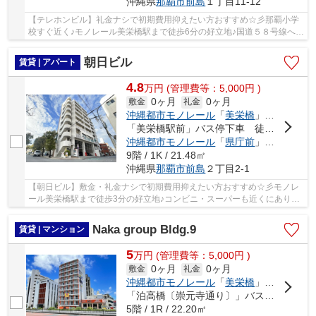
沖縄県
那覇市
前島
１丁目11-12
【テレホンビル】礼金ナシで初期費用抑えたい方おすすめ☆彡那覇小学
校すぐ近く♪モノレール美栄橋駅まで徒歩6分の好立地♪国道５８号線への
アクセスgood♪エレベーター完備♪人気の角部屋...
朝日ビル
賃貸 | アパート
4.8
万
円
(管理費等：5,000円 )
0ヶ月
0ヶ月
敷金
礼金
沖縄都市モノレール
「
美栄橋
」駅 徒歩3分
「美栄橋駅前」バス停下車 徒歩3分
沖縄都市モノレール
「
県庁前
」駅 徒歩13分
9階 / 1K / 21.48㎡
沖縄県
那覇市
前島
２丁目2-1
【朝日ビル】敷金・礼金ナシで初期費用抑えたい方おすすめ☆彡モノレ
ール美栄橋駅まで徒歩3分の好立地♪コンビニ・スーパーも近くにあり生
活便利♪ロフト付き・書斎デスクあり・床下収納...
Naka group Bldg.9
賃貸 | マンション
5
万
円
(管理費等：5,000円 )
0ヶ月
0ヶ月
敷金
礼金
沖縄都市モノレール
「
美栄橋
」駅 徒歩14分
「泊高橋〔崇元寺通り〕」バス停下車 徒歩3分
5階 / 1R / 22.20㎡