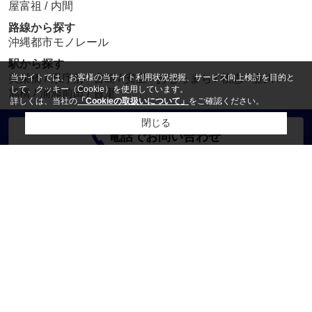
屋富祖
/
内間
路線から探す
沖縄都市モノレール
駅から探す
当サイトでは、お客様の当サイト利用状況把握、サービス向上検討を目的と
美栄橋
/
県庁前
/
古島
/
安里
/
おもろまち
/
牧志
/
壺川
/
して、クッキー（Cookie）を使用しています。
旭橋
/
浦添前田
/
首里
詳しくは、当社の
「Cookieの取扱いについて」
をご確認ください。
閉じる
電話でお問い合わせ
営業時間：
9：30 ～ 17：30
定休日：
毎週日曜日、年末年始及び弊社指定日
ホーム
会社概要
お問い合わせ
物件リクエスト
プライバシーポリシー
利用規約
アクセスマップ
PCサイト
Copyright(c) 有限会社ビッグ開発 本店 All rights reserved.