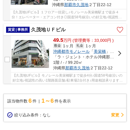
沖縄県
那覇市
久茂地
２丁目22-12
【久茂地UFビル】１フロア一括貸し♪モノレール美栄橋駅まで徒歩４
分！エレベーター・エアコン付き◎国道58号線沿いの好立地♪視認性良
好◎男女別トイレ！用途ご相談賜ります！ ご案内随時...
久茂地ＵＦビル
賃貸 | 事務所
49.5
万
円
(管理費等：33,000円 )
1ヶ月
1ヶ月
敷金
礼金
沖縄都市モノレール
「
美栄橋
」駅 徒歩4分
「ラ・ジェント・ホテル沖縄那覇前」バス停下車 徒歩2分
1階 / - / 99.20㎡
沖縄県
那覇市
久茂地
２丁目22-12
【久茂地UFビル】モノレール美栄橋駅まで徒歩4分♪国道58号線沿いの
好立地♪視認性の高い1階路面店舗♪駐車場2台付き♪用途相談承りますの
でお問い合わせください♪
6
1～6
該当物件数
件
件を表示
変更
絞り込み条件：
なし