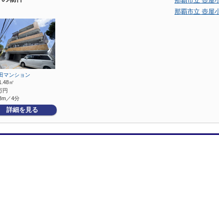
那覇市立 壺屋
那覇市立 壺屋
田マンション
1.48㎡
万円
3m／4分
詳細を見る