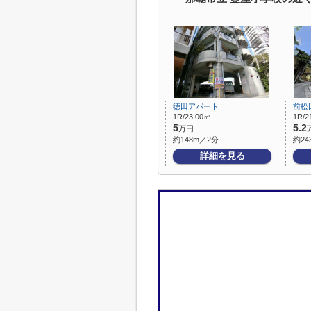
徳田アパート
前松
1R/23.00㎡
1R/2
5
5.2
万円
約148m／2分
約24
詳細を見る