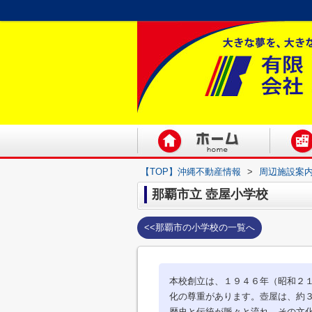
【TOP】沖縄不動産情報
>
周辺施設案
那覇市立 壺屋小学校
<<那覇市の小学校の一覧へ
本校創立は、１９４６年（昭和２
化の尊重があります。壺屋は、約
歴史と伝統が脈々と流れ、その文