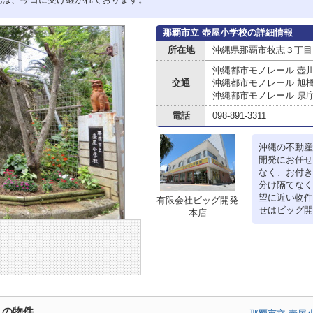
那覇市立 壺屋小学校の詳細情報
所在地
沖縄県那覇市牧志３丁目
沖縄都市モノレール 壺
交通
沖縄都市モノレール 旭
沖縄都市モノレール 県
電話
098-891-3311
沖縄の不動産
開発にお任せ
なく、お付き
分け隔てなく
望に近い物件
有限会社ビッグ開発
せはビッグ開発
本店
くの物件