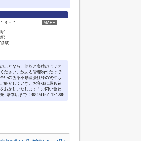
１３－７
MAP
▼
川駅
橋駅
庁前駅
のことなら、信頼と実績のビッグ
ください。数ある管理物件だけで
合いのある不動産会社様の物件も
ご紹介していき、お客様に最も希
をお探しいたします！お問い合わ
 曙本店まで！☎098-864-1240☎