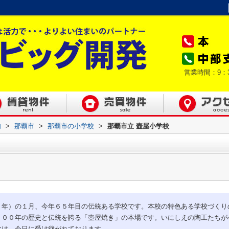
営業時間：9：
内
>
那覇市
>
那覇市の小学校
>
那覇市立 壺屋小学校
１年）の１月、今年６５年目の伝統ある学校です。本校の特色ある学校づくり
３００年の歴史と伝統を誇る「壺屋焼き」の本場です。いにしえの陶工たちが
化は、今日に受け継がれております。