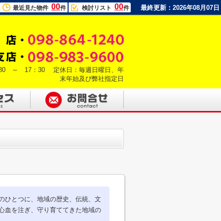
00
00
最終更新：2026年08月07日
最近見た物件
件
検討リスト
件
30 ～ 17：30 定休日：毎週日曜日、年
末年始及び弊社指定日
のひとつに、地域の歴史、伝統、文
心血を注ぎ、守り育ててきた地域の