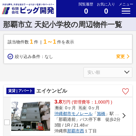
閲覧履歴
お気に入り
メニュー
0
0
那覇市立 天妃小学校の周辺物件一覧
1
1～1
該当物件数
件
件を表示
変更
絞り込み条件：
なし
エイケンビル
賃貸 | アパート
3.8
万
円
(管理費等：1,000円 )
0ヶ月
0ヶ月
敷金
礼金
沖縄都市モノレール
「
旭橋
」駅 徒歩7分
「那覇港前」バス停下車 徒歩2分
3階 / 1R / 21.48㎡
沖縄県
那覇市
西
１丁目