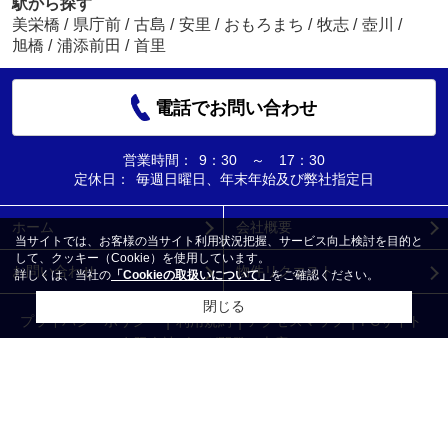
駅から探す
美栄橋
/
県庁前
/
古島
/
安里
/
おもろまち
/
牧志
/
壺川
/
旭橋
/
浦添前田
/
首里
電話でお問い合わせ
営業時間：
9：30 ～ 17：30
定休日：
毎週日曜日、年末年始及び弊社指定日
ホーム
会社概要
当サイトでは、お客様の当サイト利用状況把握、サービス向上検討を目的と
して、クッキー（Cookie）を使用しています。
お問い合わせ
物件リクエスト
詳しくは、当社の
「Cookieの取扱いについて」
をご確認ください。
閉じる
プライバシーポリシー
利用規約
アクセスマップ
PCサイト
Copyright(c) 有限会社ビッグ開発 本店 All rights reserved.