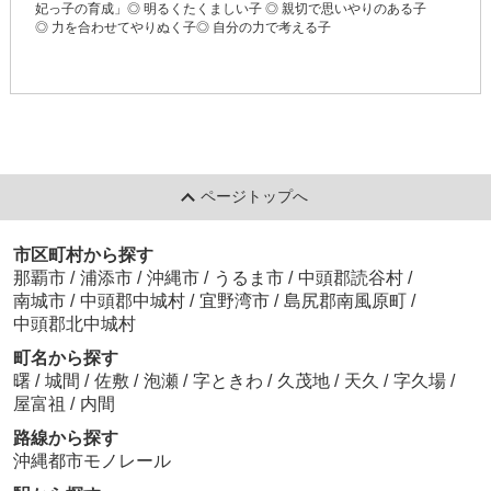
妃っ子の育成」◎ 明るくたくましい子 ◎ 親切で思いやりのある子
◎ 力を合わせてやりぬく子◎ 自分の力で考える子
ページトップへ
市区町村から探す
那覇市
/
浦添市
/
沖縄市
/
うるま市
/
中頭郡読谷村
/
南城市
/
中頭郡中城村
/
宜野湾市
/
島尻郡南風原町
/
中頭郡北中城村
町名から探す
曙
/
城間
/
佐敷
/
泡瀬
/
字ときわ
/
久茂地
/
天久
/
字久場
/
屋富祖
/
内間
路線から探す
沖縄都市モノレール