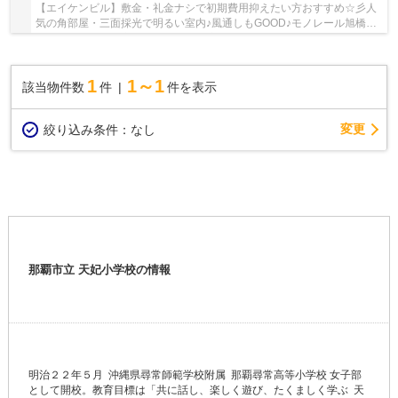
【エイケンビル】敷金・礼金ナシで初期費用抑えたい方おすすめ☆彡人
気の角部屋・三面採光で明るい室内♪風通しもGOOD♪モノレール旭橋駅
まで徒歩圏内の好立地♪エアコン1台完備なので1年...
1
1～1
該当物件数
件
件を表示
変更
絞り込み条件：
なし
那覇市立 天妃小学校の情報
明治２２年５月 沖縄県尋常師範学校附属 那覇尋常高等小学校 女子部
として開校。教育目標は「共に話し、楽しく遊び、たくましく学ぶ 天