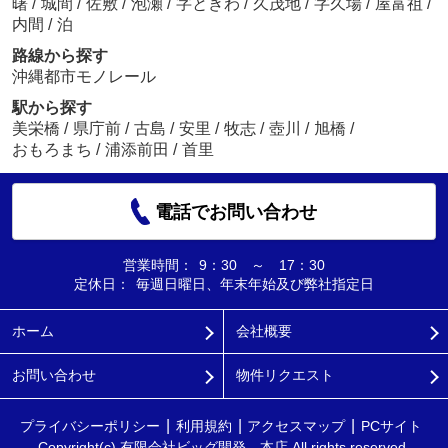
曙
/
城間
/
佐敷
/
泡瀬
/
字ときわ
/
久茂地
/
字久場
/
屋富祖
/
内間
/
泊
路線から探す
沖縄都市モノレール
駅から探す
美栄橋
/
県庁前
/
古島
/
安里
/
牧志
/
壺川
/
旭橋
/
おもろまち
/
浦添前田
/
首里
電話でお問い合わせ
営業時間：
9：30 ～ 17：30
定休日：
毎週日曜日、年末年始及び弊社指定日
ホーム
会社概要
お問い合わせ
物件リクエスト
プライバシーポリシー
利用規約
アクセスマップ
PCサイト
Copyright(c) 有限会社ビッグ開発 本店 All rights reserved.