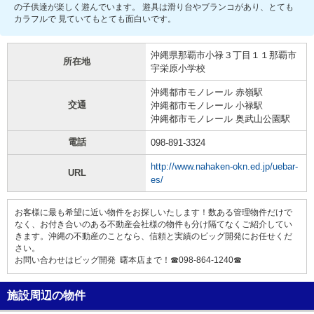
の子供達が楽しく遊んでいます。 遊具は滑り台やブランコがあり、とても
カラフルで 見ていてもとても面白いです。
沖縄県那覇市小禄３丁目１１那覇市
所在地
宇栄原小学校
沖縄都市モノレール 赤嶺駅
交通
沖縄都市モノレール 小禄駅
沖縄都市モノレール 奥武山公園駅
電話
098-891-3324
http://www.nahaken-okn.ed.jp/uebar-
URL
es/
お客様に最も希望に近い物件をお探しいたします！数ある管理物件だけで
なく、お付き合いのある不動産会社様の物件も分け隔てなくご紹介してい
きます。沖縄の不動産のことなら、信頼と実績のビッグ開発にお任せくだ
さい。
お問い合わせはビッグ開発 曙本店まで！☎098-864-1240☎
施設周辺の物件