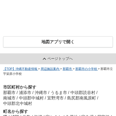
地図アプリで開く
ページトップへ
【TOP】沖縄不動産情報
>
周辺施設案内
>
那覇市
>
那覇市の小学校
>
那覇市立
宇栄原小学校
市区町村から探す
那覇市
/
浦添市
/
沖縄市
/
うるま市
/
中頭郡読谷村
/
南城市
/
中頭郡中城村
/
宜野湾市
/
島尻郡南風原町
/
中頭郡北中城村
町名から探す