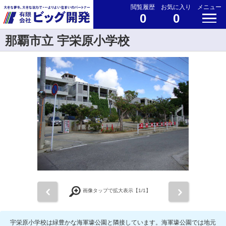
閲覧履歴
お気に入り
メニュー
0
0
那覇市立 宇栄原小学校
前
次
画像タップで拡大表示【
1
/1】
宇栄原小学校は緑豊かな海軍壕公園と隣接しています。海軍壕公園では地元