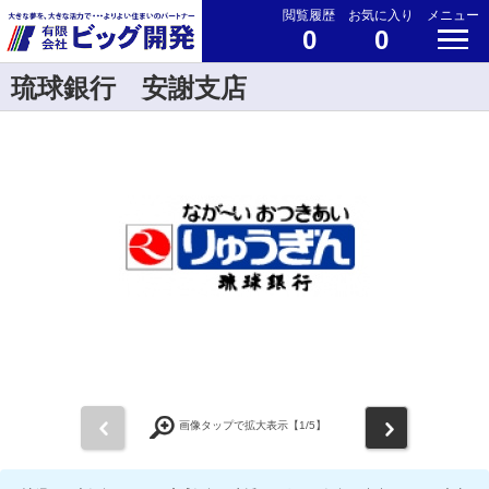
閲覧履歴
お気に入り
メニュー
0
0
琉球銀行 安謝支店
前
次
画像タップで拡大表示【
1
/5】