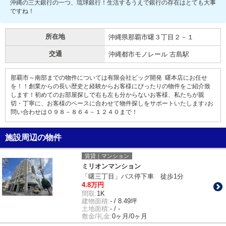
沖縄の三大銀行の一つ、琉球銀行！生活するうえで銀行の存在はとても大事
ですね！
所在地
沖縄県那覇市曙３丁目２－１
交通
沖縄都市モノレール 古島駅
那覇市～南部までの物件については有限会社ビッグ開発 曙本店にお任せ
を！！創業からの長い歴史と経験からお客様にぴったりの物件をご紹介致
します！初めてのお部屋探しで右も左も分からないお客様、私たちが親
切・丁寧に、お客様のペースに合わせて物件探しをサポートいたします♪お
問い合わせは０９８－８６４－１２４０まで！
施設周辺の物件
賃貸｜マンション
ミリオンマンション
「曙三丁目」バス停下車 徒歩1分
4.8万円
間取:
1K
建物面積:
- / 8.49坪
土地面積:
- / -
敷金/礼金:
0ヶ月/0ヶ月