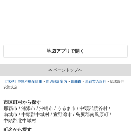
地図アプリで開く
ページトップへ
【TOP】沖縄不動産情報
>
周辺施設案内
>
那覇市
>
那覇市の銀行
>
琉球銀行
安謝支店
市区町村から探す
那覇市
/
浦添市
/
沖縄市
/
うるま市
/
中頭郡読谷村
/
南城市
/
中頭郡中城村
/
宜野湾市
/
島尻郡南風原町
/
中頭郡北中城村
町名から探す