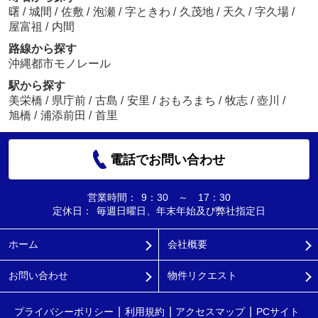
曙
/
城間
/
佐敷
/
泡瀬
/
字ときわ
/
久茂地
/
天久
/
字久場
/
屋富祖
/
内間
路線から探す
沖縄都市モノレール
駅から探す
美栄橋
/
県庁前
/
古島
/
安里
/
おもろまち
/
牧志
/
壺川
/
旭橋
/
浦添前田
/
首里
電話でお問い合わせ
営業時間：
9：30 ～ 17：30
定休日：
毎週日曜日、年末年始及び弊社指定日
ホーム
会社概要
お問い合わせ
物件リクエスト
プライバシーポリシー
利用規約
アクセスマップ
PCサイト