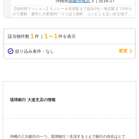
沖縄県
那覇市
牧志
３丁目16-17
【前松田マンション】モノレール安里駅まで徒歩3分！牧志駅まで4分な
ので通勤・通学に大変便利！りうぼう栄町、コンビニも近い好立地で
す！防犯に優れたオートロック付き♪お問い合わせ...
1
1～1
該当物件数
件
件を表示
変更
絞り込み条件：
なし
琉球銀行 大道支店の情報
沖縄の三大銀行の一つ、琉球銀行！生活するうえで銀行の存在はとて