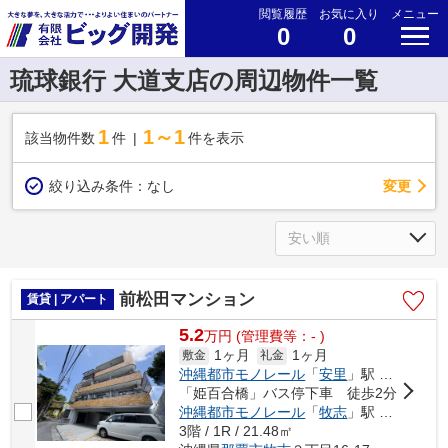
閲覧履歴
お気に入り
メニュー
0
0
琉球銀行 大道支店の周辺物件一覧
1
1～1
該当物件数
件
件を表示
変更
絞り込み条件：
なし
前松田マンション
賃貸 | アパート
5.2
万
円
(管理費等：- )
1ヶ月
1ヶ月
敷金
礼金
沖縄都市モノレール
「
安里
」駅 徒歩3分
「姫百合橋」バス停下車 徒歩2分
沖縄都市モノレール
「
牧志
」駅 徒歩3分
3階 / 1R / 21.48㎡