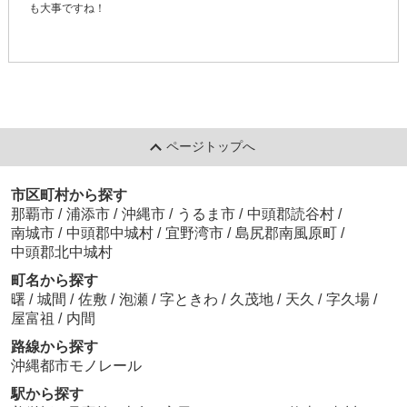
も大事ですね！
ページトップへ
市区町村から探す
那覇市
/
浦添市
/
沖縄市
/
うるま市
/
中頭郡読谷村
/
南城市
/
中頭郡中城村
/
宜野湾市
/
島尻郡南風原町
/
中頭郡北中城村
町名から探す
曙
/
城間
/
佐敷
/
泡瀬
/
字ときわ
/
久茂地
/
天久
/
字久場
/
屋富祖
/
内間
路線から探す
沖縄都市モノレール
駅から探す