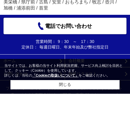
美栄橋
/
県庁前
/
古島
/
安里
/
おもろまち
/
牧志
/
壺川
/
旭橋
/
浦添前田
/
首里
電話でお問い合わせ
営業時間：
9：30 ～ 17：30
定休日：
毎週日曜日、年末年始及び弊社指定日
ホーム
会社概要
当サイトでは、お客様の当サイト利用状況把握、サービス向上検討を目的と
して、クッキー（Cookie）を使用しています。
お問い合わせ
物件リクエスト
詳しくは、当社の
「Cookieの取扱いについて」
をご確認ください。
閉じる
プライバシーポリシー
利用規約
アクセスマップ
PCサイト
Copyright(c) 有限会社ビッグ開発 本店 All rights reserved.