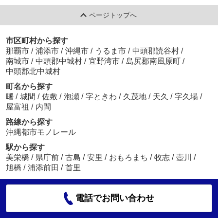
ページトップへ
市区町村から探す
那覇市
/
浦添市
/
沖縄市
/
うるま市
/
中頭郡読谷村
/
南城市
/
中頭郡中城村
/
宜野湾市
/
島尻郡南風原町
/
中頭郡北中城村
町名から探す
曙
/
城間
/
佐敷
/
泡瀬
/
字ときわ
/
久茂地
/
天久
/
字久場
/
屋富祖
/
内間
路線から探す
沖縄都市モノレール
駅から探す
美栄橋
/
県庁前
/
古島
/
安里
/
おもろまち
/
牧志
/
壺川
/
旭橋
/
浦添前田
/
首里
電話でお問い合わせ