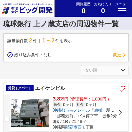
閲覧履歴
お気に入り
メニュー
0
0
琉球銀行 上ノ蔵支店の周辺物件一覧
2
1～2
該当物件数
件
件を表示
変更
絞り込み条件：
なし
エイケンビル
賃貸 | アパート
3.8
万
円
(管理費等：1,000円 )
0ヶ月
0ヶ月
敷金
礼金
沖縄都市モノレール
「
旭橋
」駅 徒歩7分
「那覇港前」バス停下車 徒歩2分
3階 / 1R / 21.48㎡
沖縄県
那覇市
西
１丁目