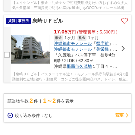
【エイケンビル】敷金・礼金ナシで初期費用抑えたい方おすすめ☆彡人
気の角部屋・三面採光で明るい室内♪風通しもGOOD♪モノレール旭橋駅
まで徒歩圏内の好立地♪エアコン1台完備なので1年...
泉崎ＵＦビル
賃貸 | 事務所
17.05
万
円
(管理費等：5,500円 )
1ヶ月
1ヶ月
敷金
礼金
沖縄都市モノレール
「
県庁前
」駅 徒歩4分
沖縄都市モノレール
「
美栄橋
」駅 徒歩14分
「久茂地」バス停下車 徒歩4分
6階 / 2LDK / 62.80㎡
沖縄県
那覇市
久茂地
１丁目４－１５
【泉崎ＵＦビル】バスターミナル近く・モノレール県庁前駅徒歩4分♪通
勤便利な立地♪銀行・郵便局・コンビニ徒歩圏内◎バス、トイレ、独立洗
面所あり♪広々キッチンルーム♪個室あり◎用途ご...
2
1～2
該当物件数
件
件を表示
変更
絞り込み条件：
なし