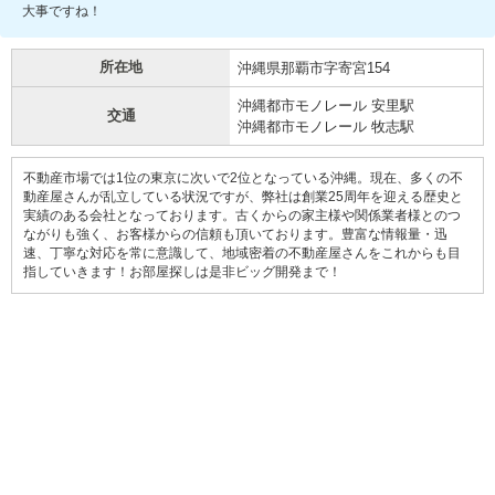
大事ですね！
所在地
沖縄県那覇市字寄宮154
沖縄都市モノレール 安里駅
交通
沖縄都市モノレール 牧志駅
不動産市場では1位の東京に次いで2位となっている沖縄。現在、多くの不
動産屋さんが乱立している状況ですが、弊社は創業25周年を迎える歴史と
実績のある会社となっております。古くからの家主様や関係業者様とのつ
ながりも強く、お客様からの信頼も頂いております。豊富な情報量・迅
速、丁寧な対応を常に意識して、地域密着の不動産屋さんをこれからも目
指していきます！お部屋探しは是非ビッグ開発まで！