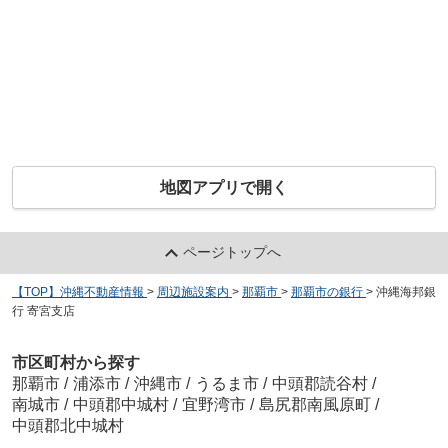
地図アプリで開く
ページトップへ
【TOP】沖縄不動産情報
>
周辺施設案内
>
那覇市
>
那覇市の銀行
>
沖縄海邦銀
行 寄宮支店
市区町村から探す
那覇市
/
浦添市
/
沖縄市
/
うるま市
/
中頭郡読谷村
/
南城市
/
中頭郡中城村
/
宜野湾市
/
島尻郡南風原町
/
中頭郡北中城村