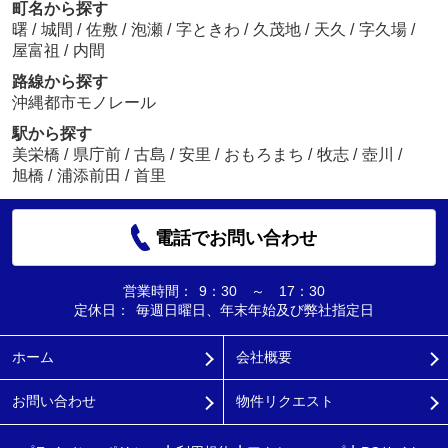
町名から探す
曙
/
城間
/
佐敷
/
泡瀬
/
字ときわ
/
久茂地
/
天久
/
字久場
/
屋富祖
/
内間
路線から探す
沖縄都市モノレール
駅から探す
美栄橋
/
県庁前
/
古島
/
安里
/
おもろまち
/
牧志
/
壺川
/
旭橋
/
浦添前田
/
首里
電話でお問い合わせ
営業時間：
9：30 ～ 17：30
定休日：
毎週日曜日、年末年始及び弊社指定日
ホーム
会社概要
お問い合わせ
物件リクエスト