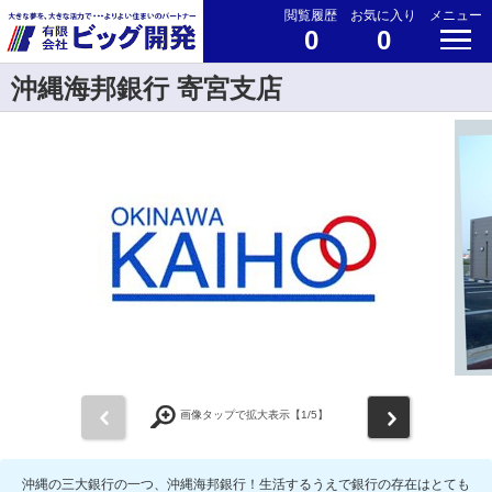
閲覧履歴
お気に入り
メニュー
0
0
沖縄海邦銀行 寄宮支店
前
次
画像タップで拡大表示【
1
/5】
沖縄の三大銀行の一つ、沖縄海邦銀行！生活するうえで銀行の存在はとても