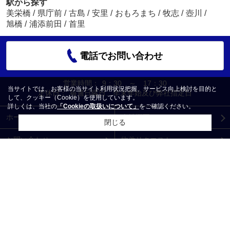
駅から探す
美栄橋
/
県庁前
/
古島
/
安里
/
おもろまち
/
牧志
/
壺川
/
旭橋
/
浦添前田
/
首里
電話でお問い合わせ
営業時間：
9：30 ～ 17：30
当サイトでは、お客様の当サイト利用状況把握、サービス向上検討を目的と
定休日：
毎週日曜日、年末年始及び弊社指定日
して、クッキー（Cookie）を使用しています。
詳しくは、当社の
「Cookieの取扱いについて」
をご確認ください。
ホーム
会社概要
閉じる
お問い合わせ
物件リクエスト
プライバシーポリシー
利用規約
アクセスマップ
PCサイト
Copyright(c) 有限会社ビッグ開発 本店 All rights reserved.