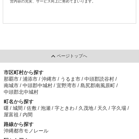
営内容の充実、サービス向上に努めてまいります。
ページトップへ
市区町村から探す
那覇市
/
浦添市
/
沖縄市
/
うるま市
/
中頭郡読谷村
/
南城市
/
中頭郡中城村
/
宜野湾市
/
島尻郡南風原町
/
中頭郡北中城村
町名から探す
曙
/
城間
/
佐敷
/
泡瀬
/
字ときわ
/
久茂地
/
天久
/
字久場
/
屋富祖
/
内間
路線から探す
沖縄都市モノレール