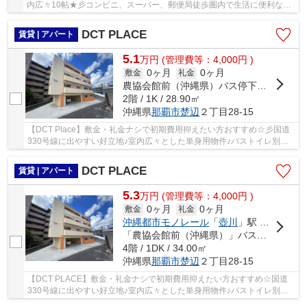
内広々10帖★彡コンビニ、スーパー、郵便局徒歩圏内で生活に便利なエ
リア◎国道３３０号線へアクセスgood◎エアコン1基...
DCT PLACE
賃貸 | アパート
5.1
万
円
(管理費等：4,000円 )
0ヶ月
0ヶ月
敷金
礼金
農協会館前（沖縄県）バス停下車 徒歩1分
2階 / 1K / 28.90㎡
沖縄県
那覇市
楚辺
２丁目28-15
【DCT Place】敷金・礼金ナシで初期費用抑えたい方おすすめ☆彡国道
330号線に出やすい好立地♪室内広々とした単身用物件♪バストイレ別・
室内洗濯機置場・ガス衣類乾燥機付きで生活便利♪...
DCT PLACE
賃貸 | アパート
5.3
万
円
(管理費等：4,000円 )
0ヶ月
0ヶ月
敷金
礼金
沖縄都市モノレール
「
壺川
」駅 徒歩17分
「農協会館前（沖縄県）」バス停下車 徒歩2分
4階 / 1DK / 34.00㎡
沖縄県
那覇市
楚辺
２丁目28-15
【DCT PLACE】敷金・礼金ナシで初期費用抑えたい方おすすめ☆国道
330号線に出やすい好立地♪室内広々とした単身用物件♪バストイレ別・
室内洗濯機置場・ガス衣類乾燥機付きで生活便利♪イ...