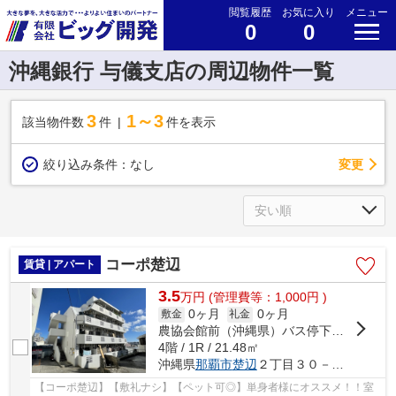
閲覧履歴
お気に入り
メニュー
0
0
沖縄銀行 与儀支店の周辺物件一覧
3
1～3
該当物件数
件
件を表示
変更
絞り込み条件：
なし
コーポ楚辺
賃貸 | アパート
3.5
万
円
(管理費等：1,000円 )
0ヶ月
0ヶ月
敷金
礼金
農協会館前（沖縄県）バス停下車 徒歩2分
4階 / 1R / 21.48㎡
沖縄県
那覇市
楚辺
２丁目３０－１０
【コーポ楚辺】【敷礼ナシ】【ペット可◎】単身者様にオススメ！！室