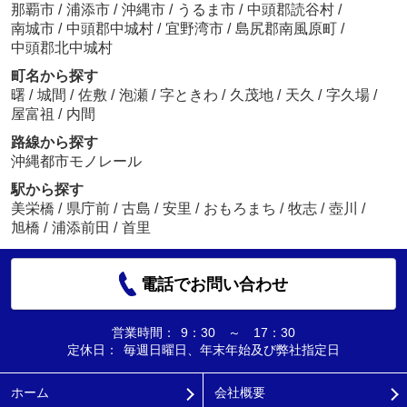
那覇市
/
浦添市
/
沖縄市
/
うるま市
/
中頭郡読谷村
/
南城市
/
中頭郡中城村
/
宜野湾市
/
島尻郡南風原町
/
中頭郡北中城村
町名から探す
曙
/
城間
/
佐敷
/
泡瀬
/
字ときわ
/
久茂地
/
天久
/
字久場
/
屋富祖
/
内間
路線から探す
沖縄都市モノレール
駅から探す
美栄橋
/
県庁前
/
古島
/
安里
/
おもろまち
/
牧志
/
壺川
/
旭橋
/
浦添前田
/
首里
電話でお問い合わせ
営業時間：
9：30 ～ 17：30
定休日：
毎週日曜日、年末年始及び弊社指定日
ホーム
会社概要