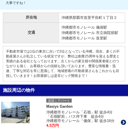
大事ですね！
所在地
沖縄県那覇市首里平良町１丁目２
沖縄都市モノレール 儀保駅
交通
沖縄都市モノレール 市立病院前駅
沖縄都市モノレール 首里駅
不動産市場では1位の東京に次いで2位となっている沖縄。現在、多くの不
動産屋さんが乱立している状況ですが、弊社は創業25周年を迎える歴史と
実績のある会社となっております。古くからの家主様や関係業者様とのつ
ながりも強く、お客様からの信頼も頂いております。豊富な情報量・迅
速、丁寧な対応を常に意識して、地域密着の不動産屋さんをこれからも目
指していきます！お部屋探しは是非ビッグ開発まで！
施設周辺の物件
賃貸｜アパート
Masiys Garden
沖縄都市モノレール「石嶺」駅 徒歩4分
「石嶺駅前」バス停下車 徒歩4分
沖縄都市モノレール「儀保」駅 徒歩16分
4.5万円