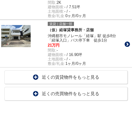
間取:
2K
建物面積:
- / 7.51坪
土地面積:
- / -
敷金/礼金:
0ヶ月/0ヶ月
賃貸｜店舗一部
（仮）経塚貸事務所・店舗
沖縄都市モノレール「経塚」駅 徒歩8分
「経塚入口」バス停下車 徒歩1分
21万円
間取:
-
建物面積:
- / 16.90坪
土地面積:
- / -
敷金/礼金:
1ヶ月/0ヶ月
近くの賃貸物件をもっと見る
近くの売買物件をもっと見る