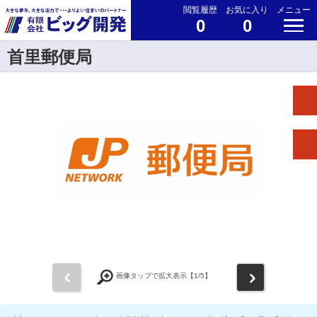
閲覧履歴
お気に入り
メニュー
0
0
首里郵便局
前
次
画像タップで拡大表示【
1
/5】