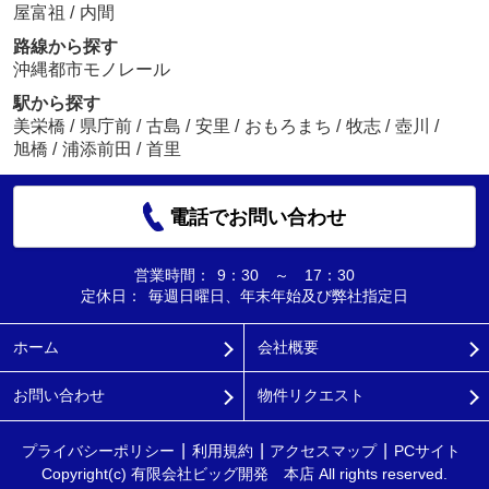
屋富祖
/
内間
路線から探す
沖縄都市モノレール
駅から探す
美栄橋
/
県庁前
/
古島
/
安里
/
おもろまち
/
牧志
/
壺川
/
旭橋
/
浦添前田
/
首里
電話でお問い合わせ
営業時間：
9：30 ～ 17：30
定休日：
毎週日曜日、年末年始及び弊社指定日
ホーム
会社概要
お問い合わせ
物件リクエスト
プライバシーポリシー
利用規約
アクセスマップ
PCサイト
Copyright(c) 有限会社ビッグ開発 本店 All rights reserved.