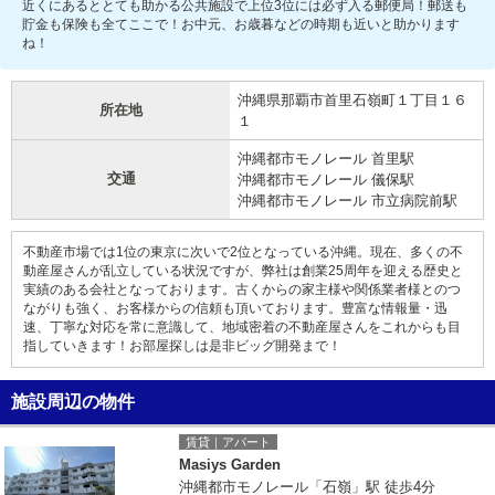
近くにあるととても助かる公共施設で上位3位には必ず入る郵便局！郵送も
貯金も保険も全てここで！お中元、お歳暮などの時期も近いと助かります
ね！
沖縄県那覇市首里石嶺町１丁目１６
所在地
１
沖縄都市モノレール 首里駅
交通
沖縄都市モノレール 儀保駅
沖縄都市モノレール 市立病院前駅
不動産市場では1位の東京に次いで2位となっている沖縄。現在、多くの不
動産屋さんが乱立している状況ですが、弊社は創業25周年を迎える歴史と
実績のある会社となっております。古くからの家主様や関係業者様とのつ
ながりも強く、お客様からの信頼も頂いております。豊富な情報量・迅
速、丁寧な対応を常に意識して、地域密着の不動産屋さんをこれからも目
指していきます！お部屋探しは是非ビッグ開発まで！
施設周辺の物件
賃貸｜アパート
Masiys Garden
沖縄都市モノレール「石嶺」駅 徒歩4分