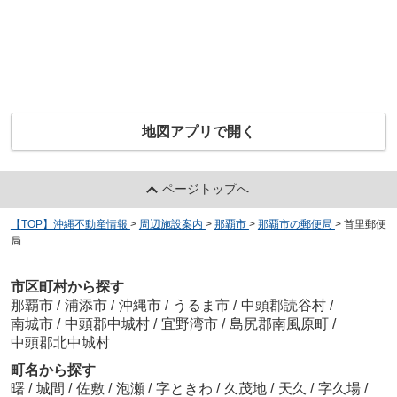
地図アプリで開く
ページトップへ
【TOP】沖縄不動産情報
>
周辺施設案内
>
那覇市
>
那覇市の郵便局
>
首里郵便
局
市区町村から探す
那覇市
/
浦添市
/
沖縄市
/
うるま市
/
中頭郡読谷村
/
南城市
/
中頭郡中城村
/
宜野湾市
/
島尻郡南風原町
/
中頭郡北中城村
町名から探す
曙
/
城間
/
佐敷
/
泡瀬
/
字ときわ
/
久茂地
/
天久
/
字久場
/