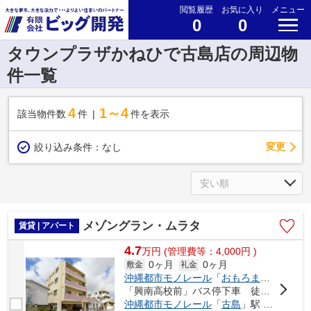
閲覧履歴
お気に入り
メニュー
0
0
タウンプラザかねひで古島店の周辺物
件一覧
4
1～4
該当物件数
件
件を表示
変更
絞り込み条件：
なし
メゾングラン・ムラタ
賃貸 | アパート
4.7
万
円
(管理費等：4,000円 )
0ヶ月
0ヶ月
敷金
礼金
沖縄都市モノレール
「
おもろまち
」駅 徒歩
「興南高校前」バス停下車 徒歩2分
沖縄都市モノレール
「
古島
」駅 徒歩9分