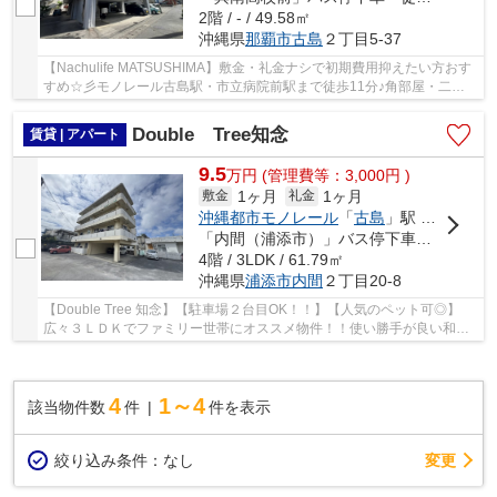
2階 / - / 49.58㎡
沖縄県
那覇市
古島
２丁目5-37
【Nachulife MATSUSHIMA】敷金・礼金ナシで初期費用抑えたい方おす
すめ☆彡モノレール古島駅・市立病院前駅まで徒歩11分♪角部屋・二面
ベランダで風通し良し♪コンビニ・スーパー・飲食近...
Double Tree知念
賃貸 | アパート
9.5
万
円
(管理費等：3,000円 )
1ヶ月
1ヶ月
敷金
礼金
沖縄都市モノレール
「
古島
」駅 徒歩8分
「内間（浦添市）」バス停下車 徒歩1分
4階 / 3LDK / 61.79㎡
沖縄県
浦添市
内間
２丁目20-8
【Double Tree 知念】【駐車場２台目OK！！】【人気のペット可◎】
広々３ＬＤＫでファミリー世帯にオススメ物件！！使い勝手が良い和洋
タイプ♪二面採光で明るいお部屋♡BT別・室内洗濯機...
4
1～4
該当物件数
件
件を表示
変更
絞り込み条件：
なし