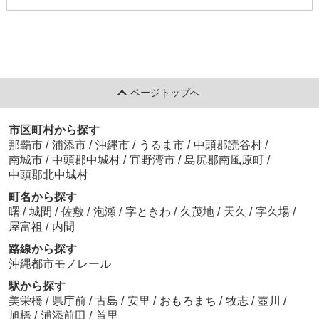
ページトップへ
市区町村から探す
那覇市
/
浦添市
/
沖縄市
/
うるま市
/
中頭郡読谷村
/
南城市
/
中頭郡中城村
/
宜野湾市
/
島尻郡南風原町
/
中頭郡北中城村
町名から探す
曙
/
城間
/
佐敷
/
泡瀬
/
字ときわ
/
久茂地
/
天久
/
字久場
/
屋富祖
/
内間
路線から探す
沖縄都市モノレール
駅から探す
美栄橋
/
県庁前
/
古島
/
安里
/
おもろまち
/
牧志
/
壺川
/
旭橋
/
浦添前田
/
首里