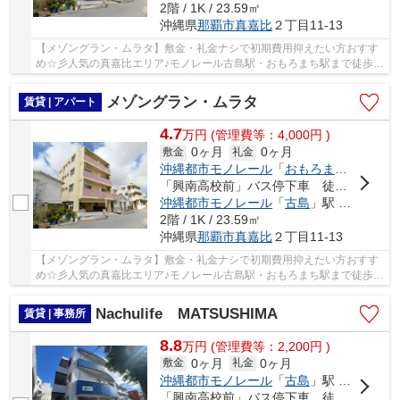
2階 / 1K / 23.59㎡
沖縄県
那覇市
真嘉比
２丁目11-13
【メゾングラン・ムラタ】敷金・礼金ナシで初期費用抑えたい方おすす
め☆彡人気の真嘉比エリア♪モノレール古島駅・おもろまち駅まで徒歩圏
内♪角部屋・二面採光で明るい室内♪風通しもGOO...
メゾングラン・ムラタ
賃貸 | アパート
4.7
万
円
(管理費等：4,000円 )
0ヶ月
0ヶ月
敷金
礼金
沖縄都市モノレール
「
おもろまち
」駅 徒歩
「興南高校前」バス停下車 徒歩2分
沖縄都市モノレール
「
古島
」駅 徒歩9分
2階 / 1K / 23.59㎡
沖縄県
那覇市
真嘉比
２丁目11-13
【メゾングラン・ムラタ】敷金・礼金ナシで初期費用抑えたい方おすす
め☆彡人気の真嘉比エリア♪モノレール古島駅・おもろまち駅まで徒歩圏
内♪角部屋・二面採光で明るい室内♪風通しもGOO...
Nachulife MATSUSHIMA
賃貸 | 事務所
8.8
万
円
(管理費等：2,200円 )
0ヶ月
0ヶ月
敷金
礼金
沖縄都市モノレール
「
古島
」駅 徒歩10分
「興南高校前」バス停下車 徒歩6分