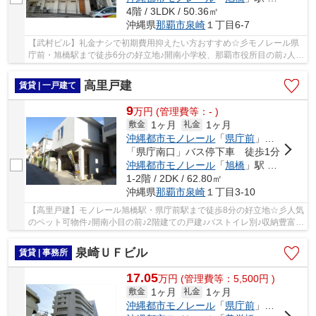
4階 / 3LDK / 50.36㎡
沖縄県
那覇市
泉崎
１丁目6-7
【武村ビル】礼金ナシで初期費用抑えたい方おすすめ☆彡モノレール県
庁前・旭橋駅まで徒歩6分の好立地♪開南小学校、那覇市役所目の前♪人気
のバストイレ別♪広々和室があるのでゆったりと...
高里戸建
賃貸 | 一戸建て
9
万
円
(管理費等：- )
1ヶ月
1ヶ月
敷金
礼金
沖縄都市モノレール
「
県庁前
」駅 徒歩8分
「県庁南口」バス停下車 徒歩1分
沖縄都市モノレール
「
旭橋
」駅 徒歩8分
1-2階 / 2DK / 62.80㎡
沖縄県
那覇市
泉崎
１丁目3-10
【高里戸建】モノレール旭橋駅・県庁前駅まで徒歩8分の好立地☆彡人気
のペット可物件♪開南小目の前♪2階建ての戸建♪バストイレ別♪収納豊富♪
室内広々間取り♪三面採光で明るい室内♪風通し...
泉崎ＵＦビル
賃貸 | 事務所
17.05
万
円
(管理費等：5,500円 )
1ヶ月
1ヶ月
敷金
礼金
沖縄都市モノレール
「
県庁前
」駅 徒歩4分