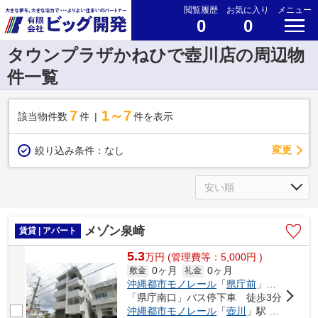
閲覧履歴
お気に入り
メニュー
0
0
タウンプラザかねひで壺川店の周辺物
件一覧
7
1～7
該当物件数
件
件を表示
変更
絞り込み条件：
なし
メゾン泉崎
賃貸 | アパート
5.3
万
円
(管理費等：5,000円 )
0ヶ月
0ヶ月
敷金
礼金
沖縄都市モノレール
「
県庁前
」駅 徒歩10分
「県庁南口」バス停下車 徒歩3分
沖縄都市モノレール
「
壺川
」駅 徒歩10分