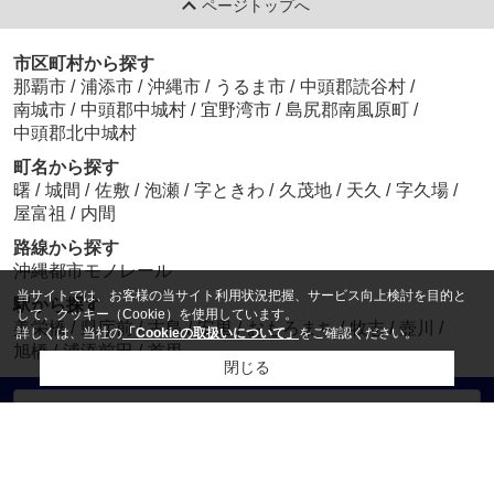
ページトップへ
市区町村から探す
那覇市
/
浦添市
/
沖縄市
/
うるま市
/
中頭郡読谷村
/
南城市
/
中頭郡中城村
/
宜野湾市
/
島尻郡南風原町
/
中頭郡北中城村
町名から探す
曙
/
城間
/
佐敷
/
泡瀬
/
字ときわ
/
久茂地
/
天久
/
字久場
/
屋富祖
/
内間
路線から探す
沖縄都市モノレール
当サイトでは、お客様の当サイト利用状況把握、サービス向上検討を目的と
駅から探す
して、クッキー（Cookie）を使用しています。
美栄橋
/
県庁前
/
古島
/
安里
/
おもろまち
/
牧志
/
壺川
/
詳しくは、当社の
「Cookieの取扱いについて」
をご確認ください。
旭橋
/
浦添前田
/
首里
閉じる
電話でお問い合わせ
営業時間：
9：30 ～ 17：30