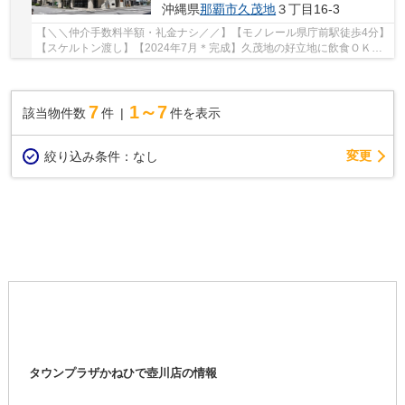
沖縄県
那覇市
久茂地
３丁目16-3
【＼＼仲介手数料半額・礼金ナシ／／】【モノレール県庁前駅徒歩4分】
【スケルトン渡し】【2024年7月＊完成】久茂地の好立地に飲食ＯＫの
物件が出ました★彡居酒屋・レストラン・回転ず...
7
1～7
該当物件数
件
件を表示
変更
絞り込み条件：
なし
タウンプラザかねひで壺川店の情報