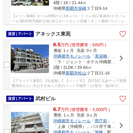
4階 / 1K / 21.44㎡
沖縄県
那覇市
泉崎
２丁目9-14
【メゾン泉崎】オール洋間の１LDK♪バス・トイレ別◎単身向け♪モノレ
ール2駅利用可能好立地♪安心オートロック完備！ネット無料♪ウォシュレ
ット付・ガス乾燥機付きで水廻り充実の設備◎お...
アネックス東苑
賃貸 | アパート
6.5
万
円
(管理費等：500円 )
1ヶ月
0ヶ月
敷金
礼金
沖縄都市モノレール
「
美栄橋
」駅 徒歩8分
「ラ・ジェント・ホテル沖縄那覇前」バス停下車 徒歩3分
2階 / 2LDK / 39.66㎡
沖縄県
那覇市
松山
２丁目21-16
【アネックス東苑】【礼金無し】【ペット可】【BT別】礼金ナシで初期
費用抑えたい方おすすめ☆人気のペット可物件！(小型犬・猫OK◎）角
部屋・二面採光で明るい室内♪風通しもGOOD♪徒歩圏...
武村ビル
賃貸 | アパート
6.7
万
円
(管理費等：3,000円 )
1ヶ月
0ヶ月
敷金
礼金
沖縄都市モノレール
「
県庁前
」駅 徒歩6分
「上泉（沖縄県）」バス停下車 徒歩2分
沖縄都市モノレール
「
旭橋
」駅 徒歩6分