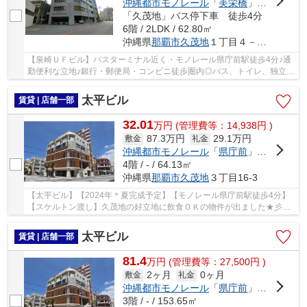
沖縄都市モノレール
「
美栄橋
」駅 徒歩14分
「久茂地」バス停下車 徒歩4分
6階 / 2LDK / 62.80㎡
沖縄県
那覇市
久茂地
１丁目４－１５
【泉崎ＵＦビル】バスターミナル近く・モノレール県庁前駅徒歩4分♪通
勤便利な立地♪銀行・郵便局・コンビニ徒歩圏内◎バス、トイレ、独立洗
面所あり♪広々キッチンルーム♪個室あり◎用途ご...
太平ビル
賃貸 | 店舗一部
32.01
万
円
(管理費等：14,938円 )
87.3万円
29.1万円
敷金
礼金
沖縄都市モノレール
「
県庁前
」駅 徒歩4分
4階 / - / 64.13㎡
沖縄県
那覇市
久茂地
３丁目16-3
【太平ビル】【2024年＊夏完成予定】【モノレール県庁前駅徒歩4分】
【スケルトン渡し】久茂地の好立地に飲食ＯＫの物件が出ました★彡居
酒屋・小料理屋・寿司屋・ラーメン屋等に適◎隠れ...
太平ビル
賃貸 | 店舗一部
81.4
万
円
(管理費等：27,500円 )
2ヶ月
0ヶ月
敷金
礼金
沖縄都市モノレール
「
県庁前
」駅 徒歩4分
3階 / - / 153.65㎡