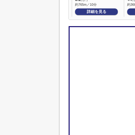
約765m／10分
約36
詳細を見る