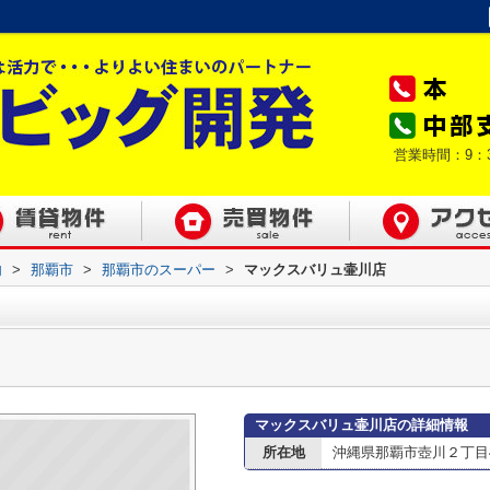
営業時間：9：
内
>
那覇市
>
那覇市のスーパー
>
マックスバリュ壷川店
マックスバリュ壷川店の詳細情報
所在地
沖縄県那覇市壺川２丁目4