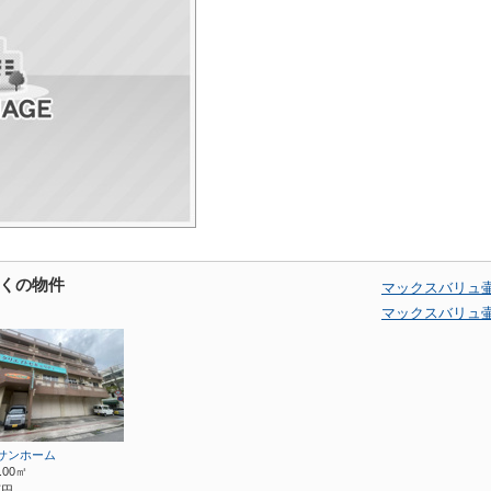
くの物件
マックスバリュ
マックスバリュ
サンホーム
1.00㎡
万円