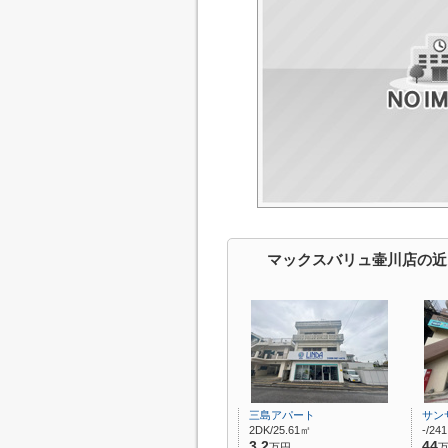
マックスバリュ壷川店の近
三島アパート
サン
2DK/25.61㎡
-/24
3.2
44
万円