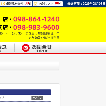
00
00
最終更新：2026年08月08日
最近見た物件
件
検討リスト
件
30 ～ 17：30 定休日：毎週日曜日、年
末年始及び弊社指定日
-2
MAP
▼